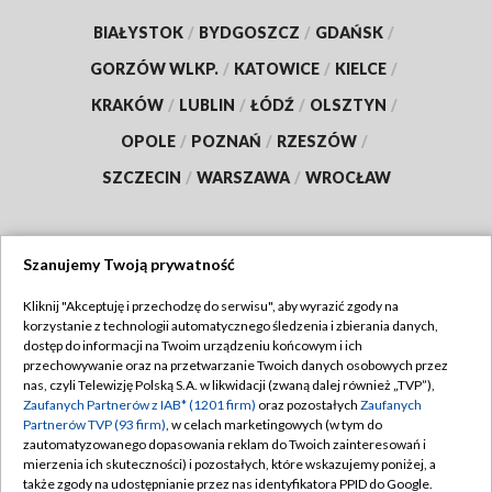
BIAŁYSTOK
/
BYDGOSZCZ
/
GDAŃSK
/
GORZÓW WLKP.
/
KATOWICE
/
KIELCE
/
KRAKÓW
/
LUBLIN
/
ŁÓDŹ
/
OLSZTYN
/
OPOLE
/
POZNAŃ
/
RZESZÓW
/
SZCZECIN
/
WARSZAWA
/
WROCŁAW
Szanujemy Twoją prywatność
Dołącz do nas:
Kliknij "Akceptuję i przechodzę do serwisu", aby wyrazić zgody na
korzystanie z technologii automatycznego śledzenia i zbierania danych,
TVP
dostęp do informacji na Twoim urządzeniu końcowym i ich
Abonament TVP
przechowywanie oraz na przetwarzanie Twoich danych osobowych przez
Regulamin TVP
nas, czyli Telewizję Polską S.A. w likwidacji (zwaną dalej również „TVP”),
Emisja w TVP
Zaufanych Partnerów z IAB* (1201 firm)
oraz pozostałych
Zaufanych
Polityka prywatności
Partnerów TVP (93 firm)
, w celach marketingowych (w tym do
Centrum informacji TVP
Moje zgody
zautomatyzowanego dopasowania reklam do Twoich zainteresowań i
mierzenia ich skuteczności) i pozostałych, które wskazujemy poniżej, a
Naziemna Telewizja Cyfrowa
Pomoc
także zgody na udostępnianie przez nas identyfikatora PPID do Google.