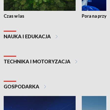
Czas w las
Pora na przyr
NAUKA I EDUKACJA
TECHNIKA I MOTORYZACJA
GOSPODARKA