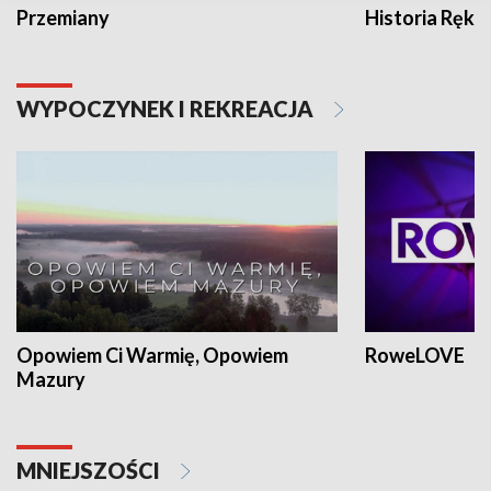
Przemiany
Historia Ręką
WYPOCZYNEK I REKREACJA
Opowiem Ci Warmię, Opowiem
RoweLOVE
Mazury
MNIEJSZOŚCI