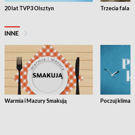
20 lat TVP3 Olsztyn
Trzecia fala -
INNE
Warmia i Mazury Smakują
Poczuj klimat