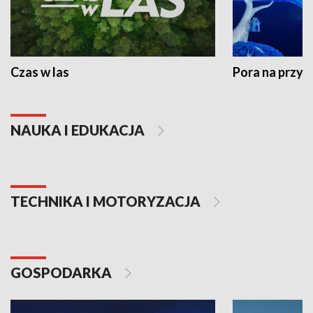
Czas w las
Pora na przyr
NAUKA I EDUKACJA
TECHNIKA I MOTORYZACJA
GOSPODARKA