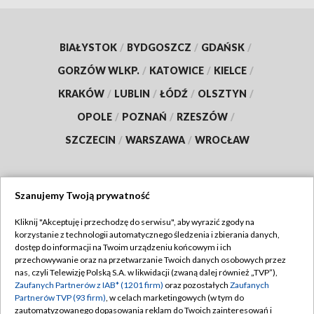
BIAŁYSTOK
/
BYDGOSZCZ
/
GDAŃSK
/
GORZÓW WLKP.
/
KATOWICE
/
KIELCE
/
KRAKÓW
/
LUBLIN
/
ŁÓDŹ
/
OLSZTYN
/
OPOLE
/
POZNAŃ
/
RZESZÓW
/
SZCZECIN
/
WARSZAWA
/
WROCŁAW
Szanujemy Twoją prywatność
Dołącz do nas:
Kliknij "Akceptuję i przechodzę do serwisu", aby wyrazić zgody na
korzystanie z technologii automatycznego śledzenia i zbierania danych,
TVP
dostęp do informacji na Twoim urządzeniu końcowym i ich
Abonament TVP
przechowywanie oraz na przetwarzanie Twoich danych osobowych przez
Regulamin TVP
nas, czyli Telewizję Polską S.A. w likwidacji (zwaną dalej również „TVP”),
Emisja w TVP
Zaufanych Partnerów z IAB* (1201 firm)
oraz pozostałych
Zaufanych
Polityka prywatności
Partnerów TVP (93 firm)
, w celach marketingowych (w tym do
Centrum informacji TVP
Moje zgody
zautomatyzowanego dopasowania reklam do Twoich zainteresowań i