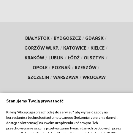
BIAŁYSTOK
/
BYDGOSZCZ
/
GDAŃSK
/
GORZÓW WLKP.
/
KATOWICE
/
KIELCE
/
KRAKÓW
/
LUBLIN
/
ŁÓDŹ
/
OLSZTYN
/
OPOLE
/
POZNAŃ
/
RZESZÓW
/
SZCZECIN
/
WARSZAWA
/
WROCŁAW
Szanujemy Twoją prywatność
Dołącz do nas:
Kliknij "Akceptuję i przechodzę do serwisu", aby wyrazić zgody na
korzystanie z technologii automatycznego śledzenia i zbierania danych,
TVP
dostęp do informacji na Twoim urządzeniu końcowym i ich
Abonament TVP
przechowywanie oraz na przetwarzanie Twoich danych osobowych przez
Regulamin TVP