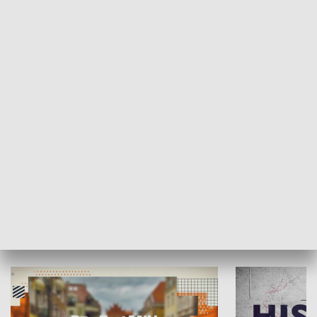
SPOŁECZEŃSTWO
Moje miejsce
Winda region
HISTORIA