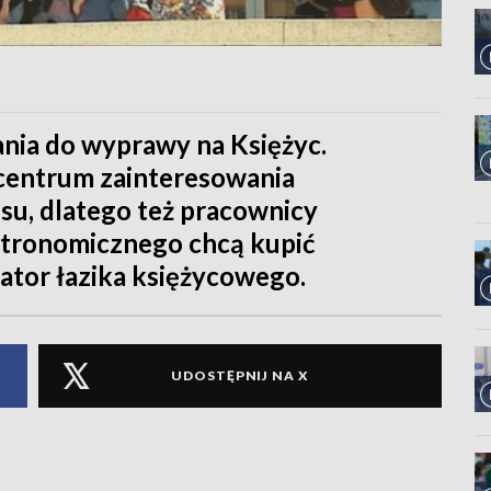
nia do wyprawy na Księżyc.
w centrum zainteresowania
su, dlatego też pracownicy
stronomicznego chcą kupić
lator łazika księżycowego.
UDOSTĘPNIJ NA X