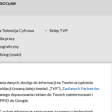
ROCŁAW
 Telewizja Cyfrowa
Sklep TVP
la prasy
tograficzny
sing (znaki)
klamy
Kontakt
rania danych, dostęp do informacji na Twoim urządzeniu
idacji (zwaną dalej również „TVP”),
Zaufanych Partnerów
anego dopasowania reklam do Twoich zainteresowań i
a PPID do Google.
”, w tym informacje zapisywane za pomocą technologii