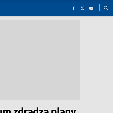
ium zdradza plany