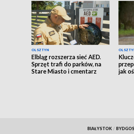
OLSZTYN
OLSZTY
Elbląg rozszerza sieć AED.
Kluc
Sprzęt trafi do parków, na
przep
Stare Miasto i cmentarz
jak o
poma
BIAŁYSTOK
/
BYDGO