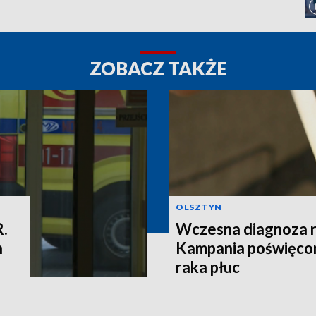
ZOBACZ TAKŻE
OLSZTYN
R.
Wczesna diagnoza ra
h
Kampania poświęcon
raka płuc