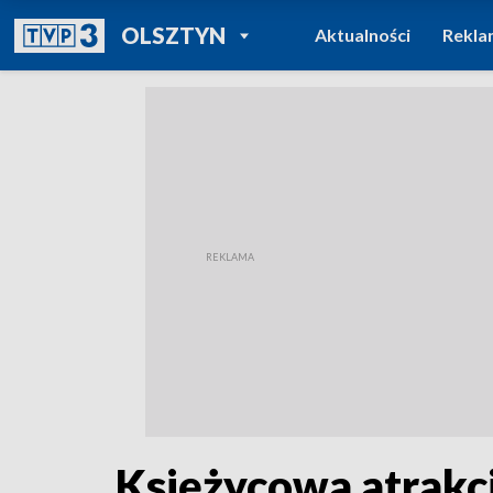
POWRÓT DO
OLSZTYN
Aktualności
Rekla
TVP REGIONY
Księżycowa atrakcj