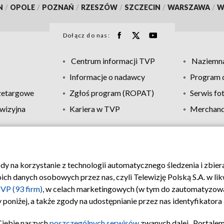
N
/
OPOLE
/
POZNAŃ
/
RZESZÓW
/
SZCZECIN
/
WARSZAWA
/
W
Dołącz do nas:
Centrum informacji TVP
Naziemna
Informacje o nadawcy
Program d
zetargowe
Zgłoś program (ROPAT)
Serwis fo
wizyjna
Kariera w TVP
Merchandi
Polityka prywatności
Moje zgody
Pomoc
Biuro re
ody na korzystanie z technologii automatycznego śledzenia i zbie
 danych osobowych przez nas, czyli Telewizję Polską S.A. w likw
VP (93 firm)
, w celach marketingowych (w tym do zautomatyzow
 poniżej, a także zgody na udostępnianie przez nas identyfikator
Ciebie naszych
poszczególnych serwisów
zwanych dalej „Portalem