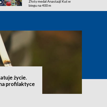
Złoty medal Anastazji Kuś w
biegu na 400 m
tuje życie.
a profilaktyce