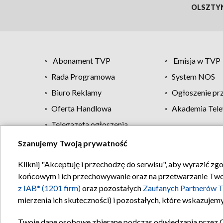
OLSZTY
Abonament TVP
Emisja w TVP
Rada Programowa
System NOS
Biuro Reklamy
Ogłoszenie pr
Oferta Handlowa
Akademia Tele
Telegazeta ogłoszenia
Szanujemy Twoją prywatność
Regulamin TVP
Kliknij "Akceptuję i przechodzę do serwisu", aby wyrazić zg
końcowym i ich przechowywanie oraz na przetwarzanie Twoich
z IAB* (1201 firm)
oraz pozostałych
Zaufanych Partnerów T
mierzenia ich skuteczności) i pozostałych, które wskazujemy
Twoje dane osobowe zbierane podczas odwiedzania przez 