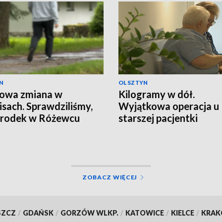
N
OLSZTYN
zowa zmiana w
Kilogramy w dół.
isach. Sprawdziliśmy,
Wyjątkowa operacja u
środek w Różewcu
starszej pacjentki
ga uzależnionym
ZOBACZ WIĘCEJ
SZCZ
/
GDAŃSK
/
GORZÓW WLKP.
/
KATOWICE
/
KIELCE
/
KRA