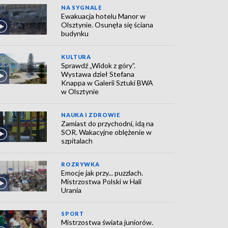
NA SYGNALE
Ewakuacja hotelu Manor w
Olsztynie. Osunęła się ściana
budynku
KULTURA
Sprawdź „Widok z góry”.
Wystawa dzieł Stefana
Knappa w Galerii Sztuki BWA
w Olsztynie
NAUKA I ZDROWIE
Zamiast do przychodni, idą na
SOR. Wakacyjne oblężenie w
szpitalach
ROZRYWKA
Emocje jak przy... puzzlach.
Mistrzostwa Polski w Hali
Urania
SPORT
Mistrzostwa świata juniorów.