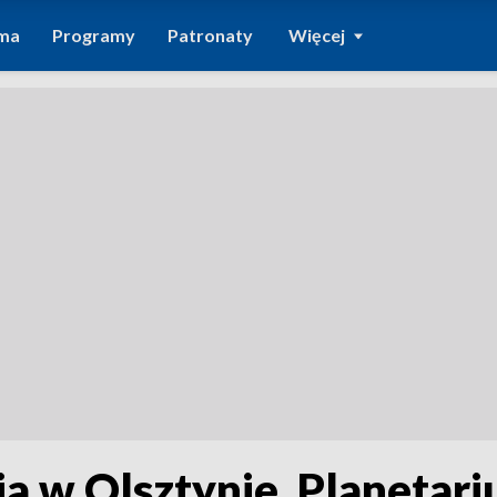
ma
Programy
Patronaty
Więcej
a w Olsztynie. Planetar