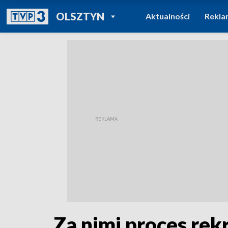
POWRÓT DO
OLSZTYN
Aktualności
Rekla
TVP REGIONY
Za nimi proces rek