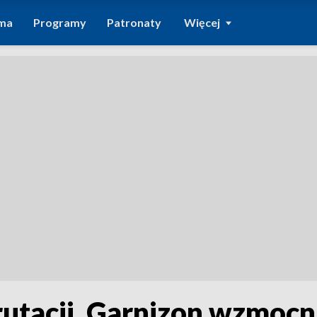
ma
Programy
Patronaty
Więcej
rutacji. Garnizon wzmocni