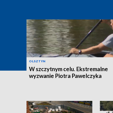
OLSZTYN
W szczytnym celu. Ekstremalne
wyzwanie Piotra Pawelczyka