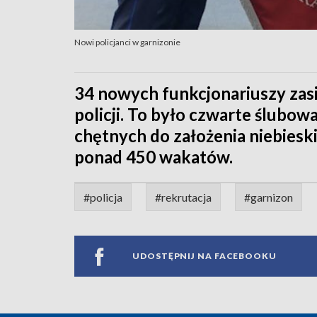
Nowi policjanci w garnizonie
34 nowych funkcjonariuszy zas
policji. To było czwarte ślubow
chętnych do założenia niebies
ponad 450 wakatów.
#policja
#rekrutacja
#garnizon
UDOSTĘPNIJ NA FACEBOOKU