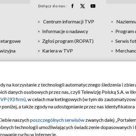
Dołącz do nas:
Centrum informacji TVP
Naziemna
Informacje o nadawcy
Program d
zetargowe
Zgłoś program (ROPAT)
Serwis fo
wizyjna
Kariera w TVP
Merchandi
Polityka prywatności
Moje zgody
Pomoc
Biuro re
ody na korzystanie z technologii automatycznego śledzenia i zbie
 danych osobowych przez nas, czyli Telewizję Polską S.A. w likw
VP (93 firm)
, w celach marketingowych (w tym do zautomatyzow
 poniżej, a także zgody na udostępnianie przez nas identyfikator
Ciebie naszych
poszczególnych serwisów
zwanych dalej „Portalem
obnych technologii umożliwiających świadczenie dopasowanych i be
zowanie ruchu w Internecie.