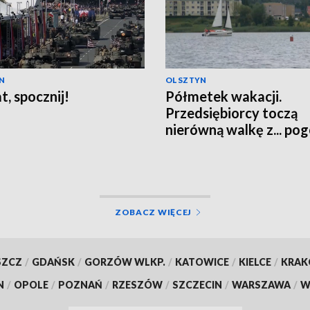
N
OLSZTYN
t, spocznij!
Półmetek wakacji.
Przedsiębiorcy toczą
nierówną walkę z... po
ZOBACZ WIĘCEJ
SZCZ
/
GDAŃSK
/
GORZÓW WLKP.
/
KATOWICE
/
KIELCE
/
KRA
N
/
OPOLE
/
POZNAŃ
/
RZESZÓW
/
SZCZECIN
/
WARSZAWA
/
W