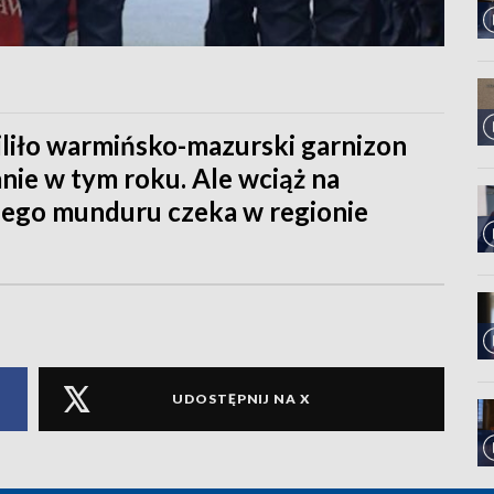
iliło warmińsko-mazurski garnizon
anie w tym roku. Ale wciąż na
kiego munduru czeka w regionie
UDOSTĘPNIJ NA X