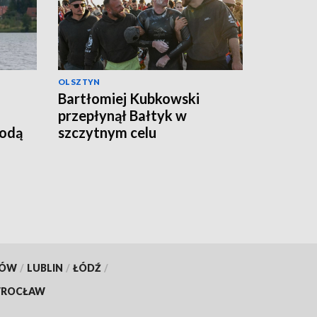
OLSZTYN
Bartłomiej Kubkowski
przepłynął Bałtyk w
godą
szczytnym celu
KÓW
/
LUBLIN
/
ŁÓDŹ
/
ROCŁAW