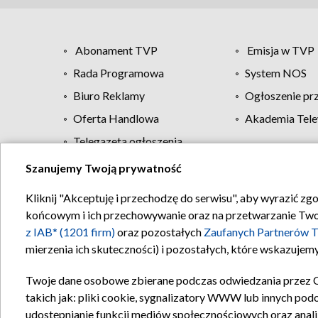
Abonament TVP
Emisja w TVP
Rada Programowa
System NOS
Biuro Reklamy
Ogłoszenie pr
Oferta Handlowa
Akademia Tele
Telegazeta ogłoszenia
Szanujemy Twoją prywatność
Regulamin TVP
Kliknij "Akceptuję i przechodzę do serwisu", aby wyrazić zg
końcowym i ich przechowywanie oraz na przetwarzanie Twoich
z IAB* (1201 firm)
oraz pozostałych
Zaufanych Partnerów T
mierzenia ich skuteczności) i pozostałych, które wskazujemy
Twoje dane osobowe zbierane podczas odwiedzania przez 
takich jak: pliki cookie, sygnalizatory WWW lub innych pod
udostępnianie funkcji mediów społecznościowych oraz anali