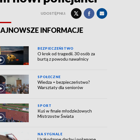
UDOSTĘPNIJ:
AJNOWSZE INFORMACJE
BEZPIECZEŃSTWO
O krok od tragedii. 30 osób za
burtą z powodu nawałnicy
SPOŁECZNE
Wiedza = bezpieczeństwo?
Warsztaty dla seniorów
SPORT
Kuś w finale młodzieżowych
Mistrzostw Świata
NA SYGNALE
Uszkodzone dachy i połamane