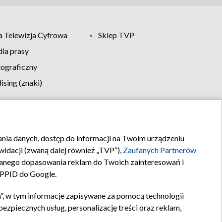
 Telewizja Cyfrowa
Sklep TVP
la prasy
tograficzny
sing (znaki)
klamy
Kontakt
rania danych, dostęp do informacji na Twoim urządzeniu
idacji (zwaną dalej również „TVP”),
Zaufanych Partnerów
anego dopasowania reklam do Twoich zainteresowań i
a PPID do Google.
”, w tym informacje zapisywane za pomocą technologii
zpiecznych usług, personalizację treści oraz reklam,