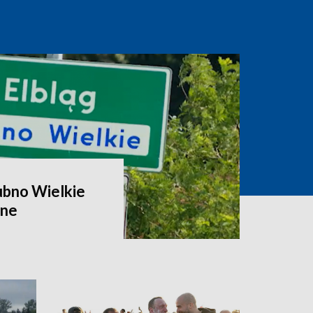
ubno Wielkie
zne