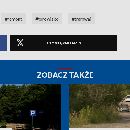
#remont
#torowisko
#tramwaj
UDOSTĘPNIJ NA X
ZOBACZ TAKŻE