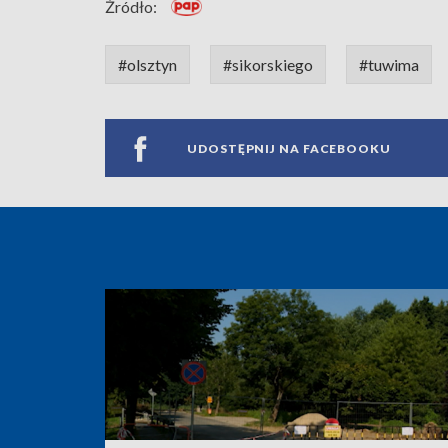
Źródło:
#olsztyn
#sikorskiego
#tuwima
UDOSTĘPNIJ NA FACEBOOKU