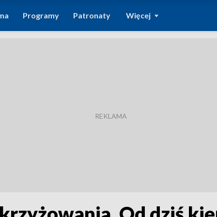
ma
Programy
Patronaty
Więcej
rzyżowania. Od dziś ki