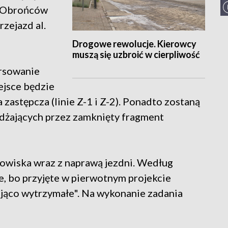
. Obrońców
zejazd al.
Drogowe rewolucje. Kierowcy
muszą się uzbroić w cierpliwość
rsowanie
iejsce będzie
astępcza (linie Z-1 i Z-2). Ponadto zostaną
dżających przez zamknięty fragment
owiska wraz z naprawą jezdni. Według
e, bo przyjęte w pierwotnym projekcie
ająco wytrzymałe". Na wykonanie zadania