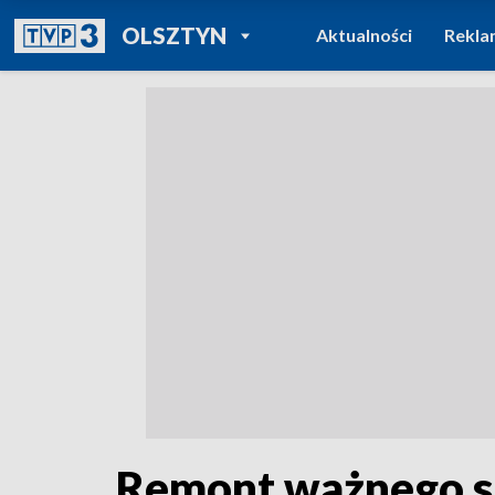
POWRÓT DO
OLSZTYN
Aktualności
Rekla
TVP REGIONY
Remont ważnego sk