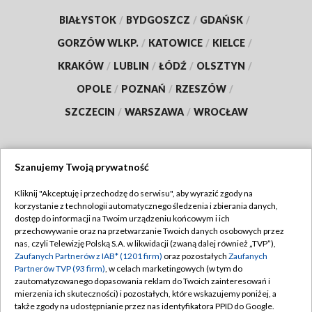
BIAŁYSTOK
/
BYDGOSZCZ
/
GDAŃSK
/
GORZÓW WLKP.
/
KATOWICE
/
KIELCE
/
KRAKÓW
/
LUBLIN
/
ŁÓDŹ
/
OLSZTYN
/
OPOLE
/
POZNAŃ
/
RZESZÓW
/
SZCZECIN
/
WARSZAWA
/
WROCŁAW
Szanujemy Twoją prywatność
Dołącz do nas:
Kliknij "Akceptuję i przechodzę do serwisu", aby wyrazić zgody na
korzystanie z technologii automatycznego śledzenia i zbierania danych,
TVP
dostęp do informacji na Twoim urządzeniu końcowym i ich
Abonament TVP
przechowywanie oraz na przetwarzanie Twoich danych osobowych przez
Regulamin TVP
nas, czyli Telewizję Polską S.A. w likwidacji (zwaną dalej również „TVP”),
Emisja w TVP
Polityka prywatności
Zaufanych Partnerów z IAB* (1201 firm)
oraz pozostałych
Zaufanych
Partnerów TVP (93 firm)
, w celach marketingowych (w tym do
Centrum informacji TVP
Moje zgody
zautomatyzowanego dopasowania reklam do Twoich zainteresowań i
mierzenia ich skuteczności) i pozostałych, które wskazujemy poniżej, a
Naziemna Telewizja Cyfrowa
Pomoc
także zgody na udostępnianie przez nas identyfikatora PPID do Google.