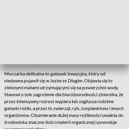
ograniczone, ale dostępne dla mieszkańców.
"Nie ma konieczności prowadzenia dodatkowych
technicznych, czy chemicznych działań mających na celu
oczyszczenie wody. Badania wskazują, że jakość wód w
Jeziorze Długim jest bardzo dobra" - podkreśliła prof.
Jolanta Grochowska, kierowniczka Katedry Inżynierii
Ochrony Wód i Mikrobiologii Środowiskowej UWM w
Olsztynie.
Moczarka delikatna to gatunek inwazyjny, który od
niedawna pojawił się w Jeziorze Długim. Objawia się to
zielonymi matami utrzymującymi się na powierzchni wody.
Stanowi o tyle zagrożenie dla bioróżnorodności zbiornika, że
przez intensywny rozrost wypiera lub zagłusza rodzime
gatunki roślin, a przez to zwierząt, ryb, zooplanktonu i innych
organizmów. Obumieranie dużej masy roślinności uwalnia do
środowiska znaczne ilości materii organicznej i powoduje
wyczerpywanie tlenu.