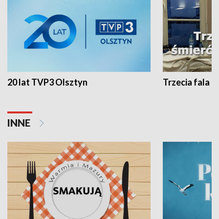
20 lat TVP3 Olsztyn
Trzecia fala -
INNE