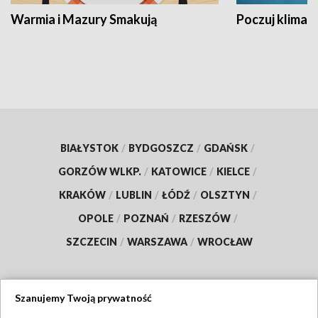
Warmia i Mazury Smakują
Poczuj klimat
BIAŁYSTOK
/
BYDGOSZCZ
/
GDAŃSK
/
GORZÓW WLKP.
/
KATOWICE
/
KIELCE
/
KRAKÓW
/
LUBLIN
/
ŁÓDŹ
/
OLSZTYN
/
OPOLE
/
POZNAŃ
/
RZESZÓW
/
SZCZECIN
/
WARSZAWA
/
WROCŁAW
Szanujemy Twoją prywatność
Dołącz do nas: