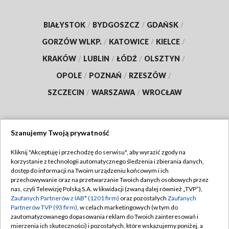
BIAŁYSTOK
/
BYDGOSZCZ
/
GDAŃSK
/
GORZÓW WLKP.
/
KATOWICE
/
KIELCE
/
KRAKÓW
/
LUBLIN
/
ŁÓDŹ
/
OLSZTYN
/
OPOLE
/
POZNAŃ
/
RZESZÓW
/
SZCZECIN
/
WARSZAWA
/
WROCŁAW
Szanujemy Twoją prywatność
Dołącz do nas:
Kliknij "Akceptuję i przechodzę do serwisu", aby wyrazić zgody na
korzystanie z technologii automatycznego śledzenia i zbierania danych,
TVP
dostęp do informacji na Twoim urządzeniu końcowym i ich
Abonament TVP
przechowywanie oraz na przetwarzanie Twoich danych osobowych przez
Regulamin TVP
nas, czyli Telewizję Polską S.A. w likwidacji (zwaną dalej również „TVP”),
Emisja w TVP
Zaufanych Partnerów z IAB* (1201 firm)
oraz pozostałych
Zaufanych
Polityka prywatności
Partnerów TVP (93 firm)
, w celach marketingowych (w tym do
Centrum informacji TVP
Moje zgody
zautomatyzowanego dopasowania reklam do Twoich zainteresowań i
mierzenia ich skuteczności) i pozostałych, które wskazujemy poniżej, a