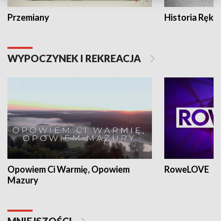
Przemiany
Historia Ręką
WYPOCZYNEK I REKREACJA
Opowiem Ci Warmię, Opowiem
RoweLOVE
Mazury
MNIEJSZOŚCI