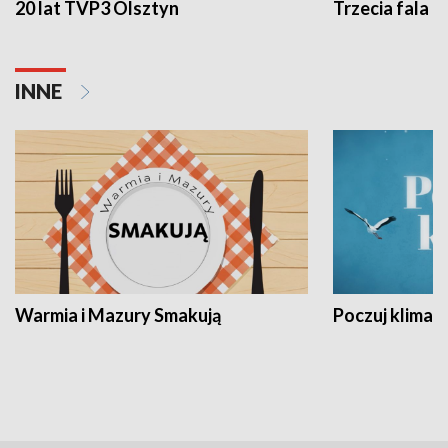
20 lat TVP3 Olsztyn
Trzecia fala -
INNE
Warmia i Mazury Smakują
Poczuj klimat