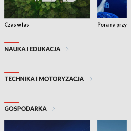
Czas w las
Pora na przyr
NAUKA I EDUKACJA
TECHNIKA I MOTORYZACJA
GOSPODARKA