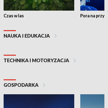
Czas w las
Pora na przyr
NAUKA I EDUKACJA
TECHNIKA I MOTORYZACJA
GOSPODARKA