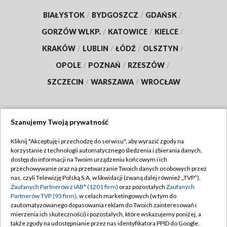
BIAŁYSTOK
/
BYDGOSZCZ
/
GDAŃSK
/
GORZÓW WLKP.
/
KATOWICE
/
KIELCE
/
KRAKÓW
/
LUBLIN
/
ŁÓDŹ
/
OLSZTYN
/
OPOLE
/
POZNAŃ
/
RZESZÓW
/
SZCZECIN
/
WARSZAWA
/
WROCŁAW
Szanujemy Twoją prywatność
Dołącz do nas:
Kliknij "Akceptuję i przechodzę do serwisu", aby wyrazić zgody na
korzystanie z technologii automatycznego śledzenia i zbierania danych,
TVP
dostęp do informacji na Twoim urządzeniu końcowym i ich
Abonament TVP
przechowywanie oraz na przetwarzanie Twoich danych osobowych przez
Regulamin TVP
nas, czyli Telewizję Polską S.A. w likwidacji (zwaną dalej również „TVP”),
Emisja w TVP
Zaufanych Partnerów z IAB* (1201 firm)
oraz pozostałych
Zaufanych
Polityka prywatności
Partnerów TVP (93 firm)
, w celach marketingowych (w tym do
Centrum informacji TVP
Moje zgody
zautomatyzowanego dopasowania reklam do Twoich zainteresowań i
mierzenia ich skuteczności) i pozostałych, które wskazujemy poniżej, a
Naziemna Telewizja Cyfrowa
Pomoc
także zgody na udostępnianie przez nas identyfikatora PPID do Google.