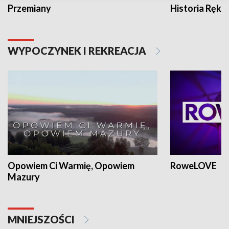
Przemiany
Historia Ręką
WYPOCZYNEK I REKREACJA
Opowiem Ci Warmię, Opowiem
RoweLOVE
Mazury
MNIEJSZOŚCI