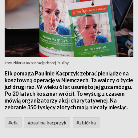
Trwa zbiórka na operację chorej Pauliny
Ełk pomaga Paulinie Kacprzyk zebrać pieniądze na
kosztowną operację w Niemczech. Ta walczy o życie
już drugi raz. W wieku 6 lat usunięto jej guza mózgu.
Po 20 latach koszmar wrócił. To wyścig z czasem -
mówią organizatorzy akcji charytatywnej. Na
zebranie 350 tysięcy złotych mają niecały miesiąc.
#ełk
#paulina kacprzyk
#zbiórka