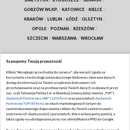
GORZÓW WLKP.
/
KATOWICE
/
KIELCE
/
KRAKÓW
/
LUBLIN
/
ŁÓDŹ
/
OLSZTYN
/
OPOLE
/
POZNAŃ
/
RZESZÓW
/
SZCZECIN
/
WARSZAWA
/
WROCŁAW
Szanujemy Twoją prywatność
Dołącz do nas:
Kliknij "Akceptuję i przechodzę do serwisu", aby wyrazić zgody na
korzystanie z technologii automatycznego śledzenia i zbierania danych,
TVP
dostęp do informacji na Twoim urządzeniu końcowym i ich
Abonament TVP
przechowywanie oraz na przetwarzanie Twoich danych osobowych przez
Regulamin TVP
nas, czyli Telewizję Polską S.A. w likwidacji (zwaną dalej również „TVP”),
Emisja w TVP
Polityka prywatności
Zaufanych Partnerów z IAB* (1201 firm)
oraz pozostałych
Zaufanych
Partnerów TVP (93 firm)
, w celach marketingowych (w tym do
Centrum informacji TVP
Moje zgody
zautomatyzowanego dopasowania reklam do Twoich zainteresowań i
mierzenia ich skuteczności) i pozostałych, które wskazujemy poniżej, a
Naziemna Telewizja Cyfrowa
Pomoc
także zgody na udostępnianie przez nas identyfikatora PPID do Google.
Sklep TVP
Biuro reklamy