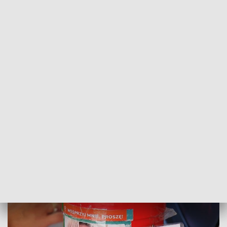
POWRÓT DO
OLSZTYN
TVP REGIONY
Wyścig z czasem. Trwa zbiórka na
operację chorej Pauliny
2024-07-08
AK,MN