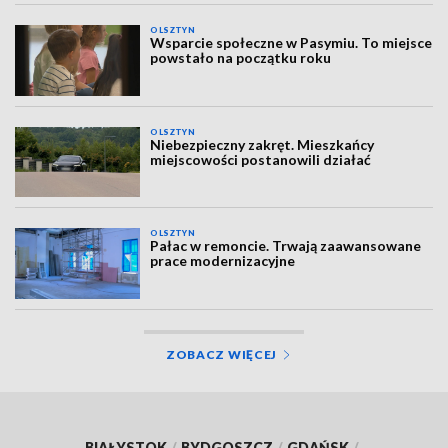
OLSZTYN
Wsparcie społeczne w Pasymiu. To miejsce
powstało na początku roku
OLSZTYN
Niebezpieczny zakręt. Mieszkańcy
miejscowości postanowili działać
OLSZTYN
Pałac w remoncie. Trwają zaawansowane
prace modernizacyjne
ZOBACZ WIĘCEJ
BIAŁYSTOK
/
BYDGOSZCZ
/
GDAŃSK
/