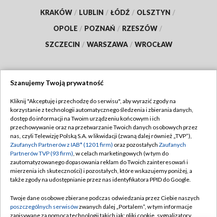
KRAKÓW
/
LUBLIN
/
ŁÓDŹ
/
OLSZTYN
/
OPOLE
/
POZNAŃ
/
RZESZÓW
/
SZCZECIN
/
WARSZAWA
/
WROCŁAW
Szanujemy Twoją prywatność
Dołącz do nas:
Kliknij "Akceptuję i przechodzę do serwisu", aby wyrazić zgody na
korzystanie z technologii automatycznego śledzenia i zbierania danych,
TVP
dostęp do informacji na Twoim urządzeniu końcowym i ich
Abonament TVP
przechowywanie oraz na przetwarzanie Twoich danych osobowych przez
Regulamin TVP
nas, czyli Telewizję Polską S.A. w likwidacji (zwaną dalej również „TVP”),
Emisja w TVP
Polityka prywatności
Zaufanych Partnerów z IAB* (1201 firm)
oraz pozostałych
Zaufanych
Partnerów TVP (93 firm)
, w celach marketingowych (w tym do
Centrum informacji TVP
Moje zgody
zautomatyzowanego dopasowania reklam do Twoich zainteresowań i
mierzenia ich skuteczności) i pozostałych, które wskazujemy poniżej, a
Naziemna Telewizja Cyfrowa
Pomoc
także zgody na udostępnianie przez nas identyfikatora PPID do Google.
Sklep TVP
Biuro reklamy
Twoje dane osobowe zbierane podczas odwiedzania przez Ciebie naszych
Rada Programowa
Kontakt
poszczególnych serwisów
zwanych dalej „Portalem”, w tym informacje
zapisywane za pomocą technologii takich jak: pliki cookie, sygnalizatory