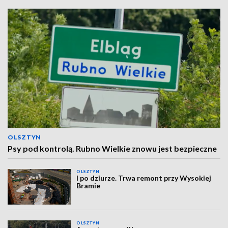
OLSZTYN
Psy pod kontrolą. Rubno Wielkie znowu jest bezpieczne
OLSZTYN
I po dziurze. Trwa remont przy Wysokiej
Bramie
OLSZTYN