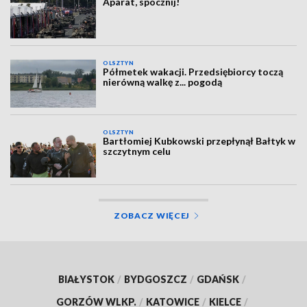
Aparat, spocznij!
OLSZTYN
Półmetek wakacji. Przedsiębiorcy toczą
nierówną walkę z... pogodą
OLSZTYN
Bartłomiej Kubkowski przepłynął Bałtyk w
szczytnym celu
ZOBACZ WIĘCEJ
BIAŁYSTOK
/
BYDGOSZCZ
/
GDAŃSK
/
GORZÓW WLKP.
/
KATOWICE
/
KIELCE
/