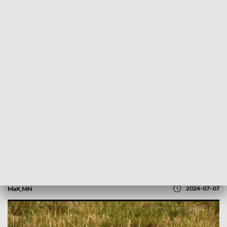
POWRÓT DO
OLSZTYN
TVP REGIONY
Kosić czy nie kosić? Susza dewastuje
miejskie trawniki
2024-07-07
MaK,MN