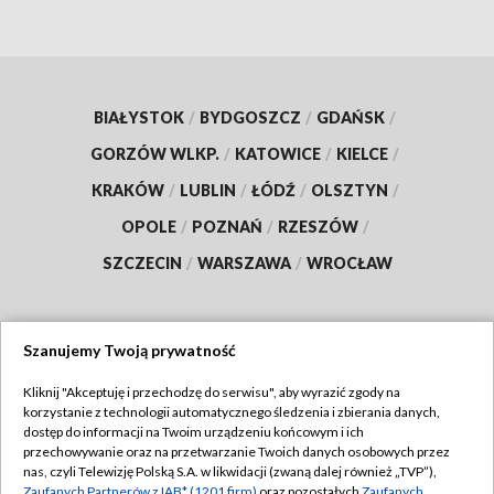
BIAŁYSTOK
/
BYDGOSZCZ
/
GDAŃSK
/
GORZÓW WLKP.
/
KATOWICE
/
KIELCE
/
KRAKÓW
/
LUBLIN
/
ŁÓDŹ
/
OLSZTYN
/
OPOLE
/
POZNAŃ
/
RZESZÓW
/
SZCZECIN
/
WARSZAWA
/
WROCŁAW
Szanujemy Twoją prywatność
Dołącz do nas:
Kliknij "Akceptuję i przechodzę do serwisu", aby wyrazić zgody na
korzystanie z technologii automatycznego śledzenia i zbierania danych,
TVP
dostęp do informacji na Twoim urządzeniu końcowym i ich
Abonament TVP
przechowywanie oraz na przetwarzanie Twoich danych osobowych przez
Regulamin TVP
nas, czyli Telewizję Polską S.A. w likwidacji (zwaną dalej również „TVP”),
Emisja w TVP
Zaufanych Partnerów z IAB* (1201 firm)
oraz pozostałych
Zaufanych
Polityka prywatności