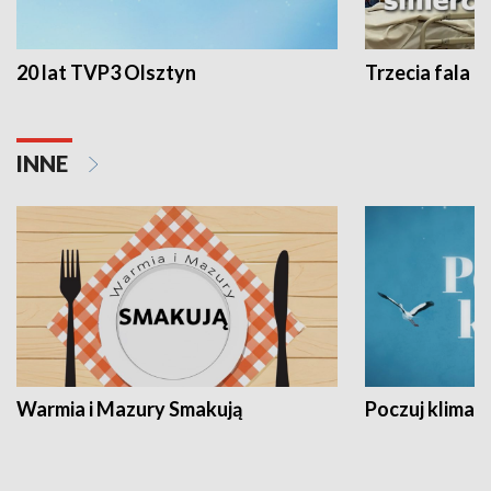
20 lat TVP3 Olsztyn
Trzecia fala -
INNE
Warmia i Mazury Smakują
Poczuj klimat