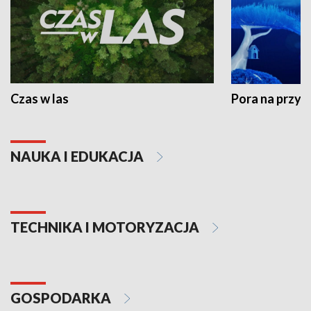
Czas w las
Pora na przyr
NAUKA I EDUKACJA
TECHNIKA I MOTORYZACJA
GOSPODARKA