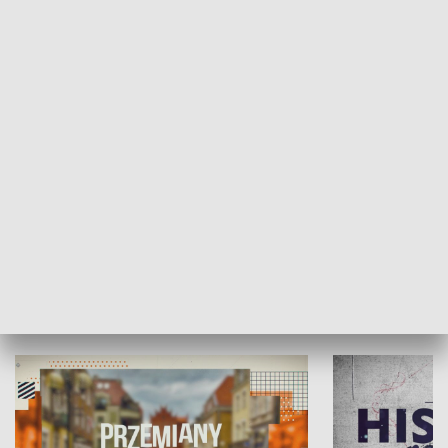
SPOŁECZEŃSTWO
Moje miejsce
Winda region
HISTORIA