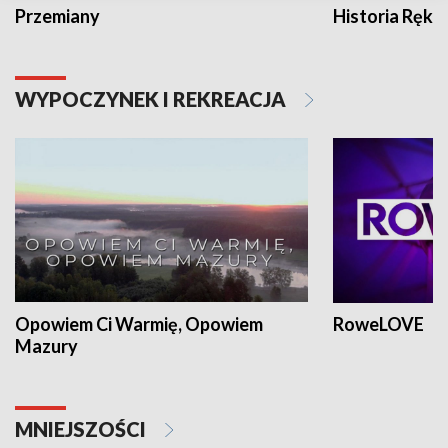
Przemiany
Historia Ręką
WYPOCZYNEK I REKREACJA
Opowiem Ci Warmię, Opowiem
RoweLOVE
Mazury
MNIEJSZOŚCI