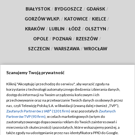
BIAŁYSTOK
/
BYDGOSZCZ
/
GDAŃSK
/
GORZÓW WLKP.
/
KATOWICE
/
KIELCE
/
KRAKÓW
/
LUBLIN
/
ŁÓDŹ
/
OLSZTYN
/
OPOLE
/
POZNAŃ
/
RZESZÓW
/
SZCZECIN
/
WARSZAWA
/
WROCŁAW
Szanujemy Twoją prywatność
Dołącz do nas:
Kliknij "Akceptuję i przechodzę do serwisu", aby wyrazić zgody na
korzystanie z technologii automatycznego śledzenia i zbierania danych,
TVP
dostęp do informacji na Twoim urządzeniu końcowym i ich
Abonament TVP
przechowywanie oraz na przetwarzanie Twoich danych osobowych przez
Regulamin TVP
nas, czyli Telewizję Polską S.A. w likwidacji (zwaną dalej również „TVP”),
Emisja w TVP
Zaufanych Partnerów z IAB* (1201 firm)
oraz pozostałych
Zaufanych
Polityka prywatności
Partnerów TVP (93 firm)
, w celach marketingowych (w tym do
Centrum informacji TVP
Moje zgody
zautomatyzowanego dopasowania reklam do Twoich zainteresowań i
mierzenia ich skuteczności) i pozostałych, które wskazujemy poniżej, a
Naziemna Telewizja Cyfrowa
Pomoc
także zgody na udostępnianie przez nas identyfikatora PPID do Google.