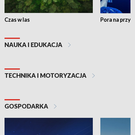
Czas w las
Pora na przyr
NAUKA I EDUKACJA
TECHNIKA I MOTORYZACJA
GOSPODARKA