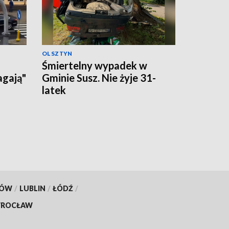
OLSZTYN
Śmiertelny wypadek w
agają"
Gminie Susz. Nie żyje 31-
latek
KÓW
/
LUBLIN
/
ŁÓDŹ
/
ROCŁAW