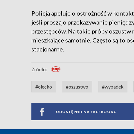
Policja apeluje o ostrożność w kontak
jeśli proszą o przekazywanie pienięd
przestępców. Na takie próby oszustw n
mieszkające samotnie. Często są to oso
stacjonarne.
Źródło:
#olecko
#oszustwo
#wypadek
UDOSTĘPNIJ NA FACEBOOKU