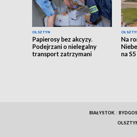
OLSZTYN
OLSZTY
Papierosy bez akcyzy.
Na ro
Podejrzani o nielegalny
Niebe
transport zatrzymani
na S5
BIAŁYSTOK
/
BYDGO
OLSZTY