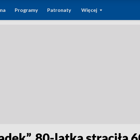
ma
Programy
Patronaty
Więcej
ek”. 80-latka straciła 60