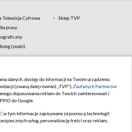
 Telewizja Cyfrowa
Sklep TVP
la prasy
tograficzny
sing (znaki)
klamy
Kontakt
rania danych, dostęp do informacji na Twoim urządzeniu
idacji (zwaną dalej również „TVP”),
Zaufanych Partnerów
anego dopasowania reklam do Twoich zainteresowań i
a PPID do Google.
”, w tym informacje zapisywane za pomocą technologii
zpiecznych usług, personalizację treści oraz reklam,