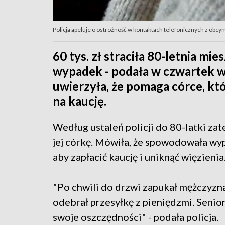
Policja apeluje o ostrożność w kontaktach telefonicznych z obcy
60 tys. zł straciła 80-letnia m
wypadek - podała w czwartek w
uwierzyła, że pomaga córce, k
na kaucję.
Według ustaleń policji do 80-latki zat
jej córkę. Mówiła, że spowodowała wy
aby zapłacić kaucję i uniknąć więzienia
"Po chwili do drzwi zapukał mężczyzna,
odebrał przesyłkę z pieniędzmi. Senio
swoje oszczędności" - podała policja.