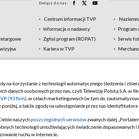
Dołącz do nas:
Centrum informacji TVP
Naziemna
Informacje o nadawcy
Program d
zetargowe
Zgłoś program (ROPAT)
Serwis fo
wizyjna
Kariera w TVP
Merchandi
Polityka prywatności
Moje zgody
Pomoc
Biuro re
ody na korzystanie z technologii automatycznego śledzenia i zbie
 danych osobowych przez nas, czyli Telewizję Polską S.A. w likw
VP (93 firm)
, w celach marketingowych (w tym do zautomatyzow
 poniżej, a także zgody na udostępnianie przez nas identyfikator
Ciebie naszych
poszczególnych serwisów
zwanych dalej „Portalem
obnych technologii umożliwiających świadczenie dopasowanych i be
zowanie ruchu w Internecie.