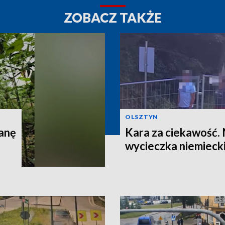
ZOBACZ TAKŻE
OLSZTYN
anę
Kara za ciekawość.
wycieczka niemieck