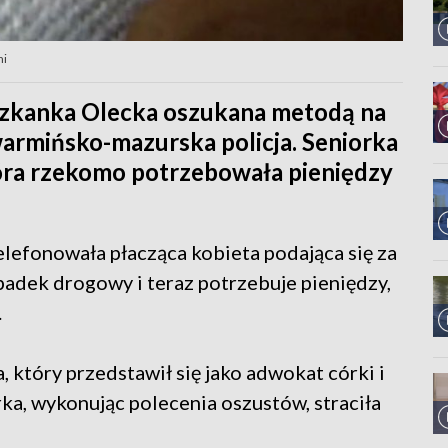
mi
ieszkanka Olecka oszukana metodą na
armińsko-mazurska policja. Seniorka
tóra rzekomo potrzebowała pieniędzy
elefonowała płacząca kobieta podająca się za
padek drogowy i teraz potrzebuje pieniędzy,
.
 który przedstawił się jako adwokat córki i
rka, wykonując polecenia oszustów, straciła