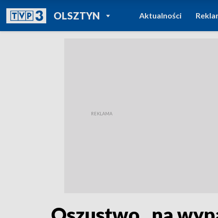
POWRÓT DO
OLSZTYN
Aktualności
Rekla
TVP REGIONY
Oszustwo „na wypad