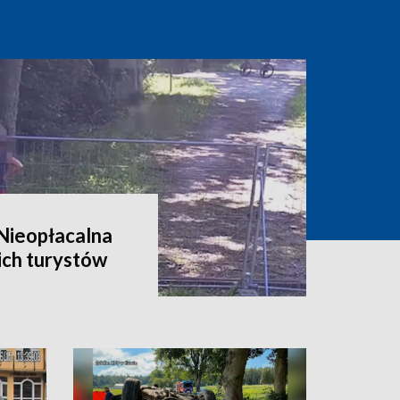
 Nieopłacalna
ich turystów