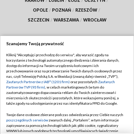
KRAKÓW
/
LUBLIN
/
ŁÓDŹ
/
OLSZTYN
/
OPOLE
/
POZNAŃ
/
RZESZÓW
/
SZCZECIN
/
WARSZAWA
/
WROCŁAW
Szanujemy Twoją prywatność
Dołącz do nas:
Kliknij "Akceptuję i przechodzę do serwisu", aby wyrazić zgody na
korzystanie z technologii automatycznego śledzenia i zbierania danych,
TVP
dostęp do informacji na Twoim urządzeniu końcowym i ich
Abonament TVP
przechowywanie oraz na przetwarzanie Twoich danych osobowych przez
Regulamin TVP
nas, czyli Telewizję Polską S.A. w likwidacji (zwaną dalej również „TVP”),
Emisja w TVP
Polityka prywatności
Zaufanych Partnerów z IAB* (1201 firm)
oraz pozostałych
Zaufanych
Partnerów TVP (93 firm)
, w celach marketingowych (w tym do
Centrum informacji TVP
Moje zgody
zautomatyzowanego dopasowania reklam do Twoich zainteresowań i
mierzenia ich skuteczności) i pozostałych, które wskazujemy poniżej, a
Naziemna Telewizja Cyfrowa
Pomoc
także zgody na udostępnianie przez nas identyfikatora PPID do Google.
Sklep TVP
Biuro reklamy
Twoje dane osobowe zbierane podczas odwiedzania przez Ciebie naszych
Rada Programowa
Kontakt
poszczególnych serwisów
zwanych dalej „Portalem”, w tym informacje
zapisywane za pomocą technologii takich jak: pliki cookie, sygnalizatory
System NOS
WWW lub innych podobnych technologii umożliwiających świadczenie