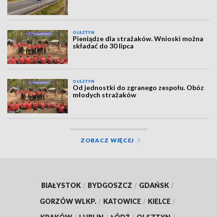
OLSZTYN
Pieniądze dla strażaków. Wnioski można
składać do 30 lipca
OLSZTYN
Od jednostki do zgranego zespołu. Obóz
młodych strażaków
ZOBACZ WIĘCEJ
BIAŁYSTOK
/
BYDGOSZCZ
/
GDAŃSK
/
GORZÓW WLKP.
/
KATOWICE
/
KIELCE
/