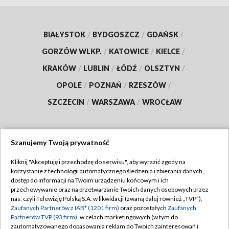
BIAŁYSTOK
/
BYDGOSZCZ
/
GDAŃSK
/
GORZÓW WLKP.
/
KATOWICE
/
KIELCE
/
KRAKÓW
/
LUBLIN
/
ŁÓDŹ
/
OLSZTYN
/
OPOLE
/
POZNAŃ
/
RZESZÓW
/
SZCZECIN
/
WARSZAWA
/
WROCŁAW
Szanujemy Twoją prywatność
Dołącz do nas:
Kliknij "Akceptuję i przechodzę do serwisu", aby wyrazić zgody na
korzystanie z technologii automatycznego śledzenia i zbierania danych,
TVP
dostęp do informacji na Twoim urządzeniu końcowym i ich
Abonament TVP
przechowywanie oraz na przetwarzanie Twoich danych osobowych przez
Regulamin TVP
nas, czyli Telewizję Polską S.A. w likwidacji (zwaną dalej również „TVP”),
Emisja w TVP
Zaufanych Partnerów z IAB* (1201 firm)
oraz pozostałych
Zaufanych
Polityka prywatności
Partnerów TVP (93 firm)
, w celach marketingowych (w tym do
Centrum informacji TVP
Moje zgody
zautomatyzowanego dopasowania reklam do Twoich zainteresowań i