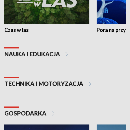
Czas w las
Pora na przyr
NAUKA I EDUKACJA
TECHNIKA I MOTORYZACJA
GOSPODARKA