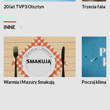
20 lat TVP3 Olsztyn
Trzecia fala -
INNE
Warmia i Mazury Smakują
Poczuj klimat