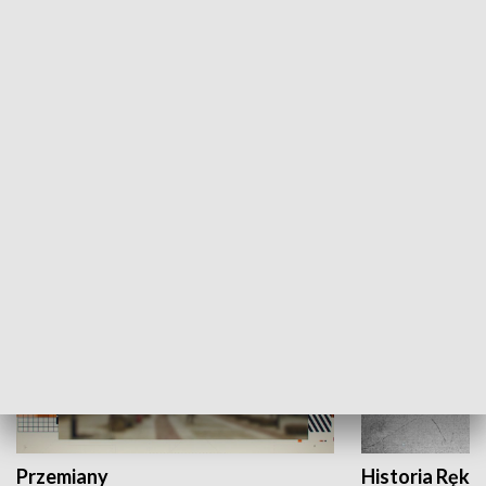
Moje miejsce
Winda region
HISTORIA
Przemiany
Historia Ręką