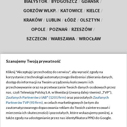
BIAŁYSTOK
/
BYDGOSZCZ
/
GDAŃSK
/
GORZÓW WLKP.
/
KATOWICE
/
KIELCE
/
KRAKÓW
/
LUBLIN
/
ŁÓDŹ
/
OLSZTYN
/
OPOLE
/
POZNAŃ
/
RZESZÓW
/
SZCZECIN
/
WARSZAWA
/
WROCŁAW
Szanujemy Twoją prywatność
Dołącz do nas:
Kliknij "Akceptuję i przechodzę do serwisu", aby wyrazić zgody na
korzystanie z technologii automatycznego śledzenia i zbierania danych,
TVP
dostęp do informacji na Twoim urządzeniu końcowym i ich
Abonament TVP
przechowywanie oraz na przetwarzanie Twoich danych osobowych przez
Regulamin TVP
nas, czyli Telewizję Polską S.A. w likwidacji (zwaną dalej również „TVP”),
Emisja w TVP
Zaufanych Partnerów z IAB* (1201 firm)
oraz pozostałych
Zaufanych
Polityka prywatności
Partnerów TVP (93 firm)
, w celach marketingowych (w tym do
Centrum informacji TVP
Moje zgody
zautomatyzowanego dopasowania reklam do Twoich zainteresowań i
mierzenia ich skuteczności) i pozostałych, które wskazujemy poniżej, a
Naziemna Telewizja Cyfrowa
Pomoc
także zgody na udostępnianie przez nas identyfikatora PPID do Google.
Sklep TVP
Biuro reklamy