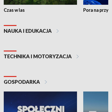
Czas w las
Pora na przyr
NAUKA I EDUKACJA
TECHNIKA I MOTORYZACJA
GOSPODARKA