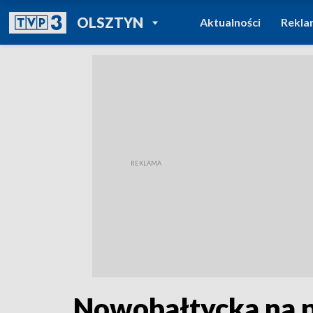
POWRÓT DO
OLSZTYN
Aktualności
Rekla
TVP REGIONY
Nowobałtycka na p