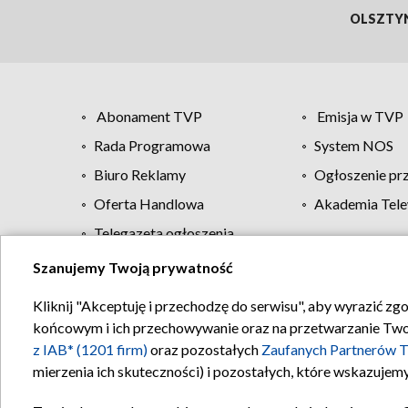
OLSZTY
Abonament TVP
Emisja w TVP
Rada Programowa
System NOS
Biuro Reklamy
Ogłoszenie pr
Oferta Handlowa
Akademia Tele
Telegazeta ogłoszenia
Szanujemy Twoją prywatność
Regulamin TVP
Kliknij "Akceptuję i przechodzę do serwisu", aby wyrazić zg
końcowym i ich przechowywanie oraz na przetwarzanie Twoich
z IAB* (1201 firm)
oraz pozostałych
Zaufanych Partnerów T
mierzenia ich skuteczności) i pozostałych, które wskazujemy