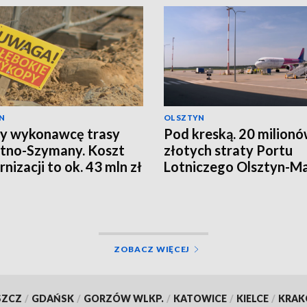
N
OLSZTYN
y wykonawcę trasy
Pod kreską. 20 milion
tno-Szymany. Koszt
złotych straty Portu
nizacji to ok. 43 mln zł
Lotniczego Olsztyn-M
ZOBACZ WIĘCEJ
SZCZ
/
GDAŃSK
/
GORZÓW WLKP.
/
KATOWICE
/
KIELCE
/
KRA