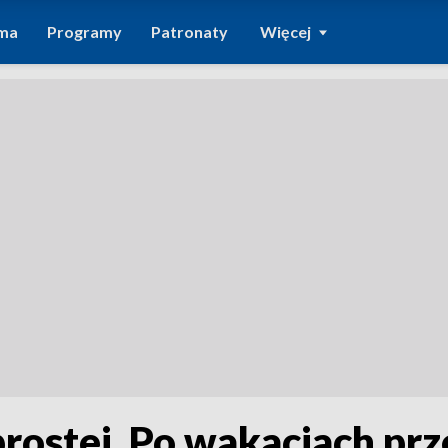
ma
Programy
Patronaty
Więcej
rostej. Po wakacjach pr