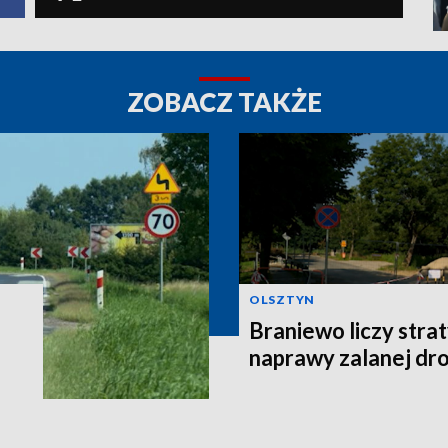
ZOBACZ TAKŻE
OLSZTYN
Braniewo liczy stra
naprawy zalanej dro