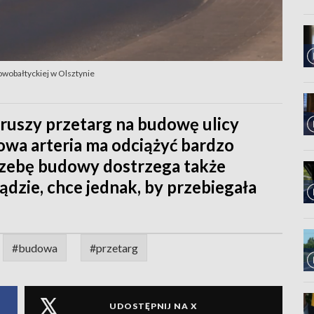
owobałtyckiej w Olsztynie
uszy przetarg na budowę ulicy
owa arteria ma odciążyć bardzo
trzebę budowy dostrzega także
dzie, chce jednak, by przebiegała
#budowa
#przetarg
UDOSTĘPNIJ NA X