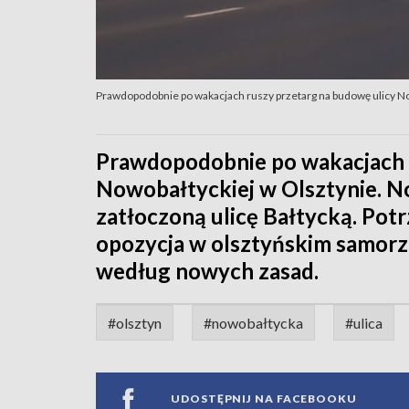
Prawdopodobnie po wakacjach ruszy przetarg na budowę ulicy N
Prawdopodobnie po wakacjach r
Nowobałtyckiej w Olsztynie. N
zatłoczoną ulicę Bałtycką. Po
opozycja w olsztyńskim samorzą
według nowych zasad.
#olsztyn
#nowobałtycka
#ulica
UDOSTĘPNIJ NA FACEBOOKU