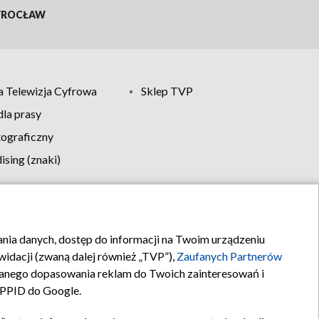
ROCŁAW
 Telewizja Cyfrowa
Sklep TVP
la prasy
tograficzny
sing (znaki)
klamy
Kontakt
rania danych, dostęp do informacji na Twoim urządzeniu
idacji (zwaną dalej również „TVP”),
Zaufanych Partnerów
anego dopasowania reklam do Twoich zainteresowań i
a PPID do Google.