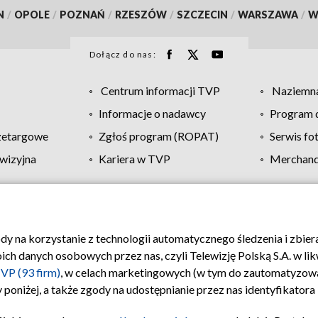
N
/
OPOLE
/
POZNAŃ
/
RZESZÓW
/
SZCZECIN
/
WARSZAWA
/
W
Dołącz do nas:
Centrum informacji TVP
Naziemna
Informacje o nadawcy
Program d
zetargowe
Zgłoś program (ROPAT)
Serwis fo
wizyjna
Kariera w TVP
Merchandi
Polityka prywatności
Moje zgody
Pomoc
Biuro re
ody na korzystanie z technologii automatycznego śledzenia i zbie
 danych osobowych przez nas, czyli Telewizję Polską S.A. w likw
VP (93 firm)
, w celach marketingowych (w tym do zautomatyzow
 poniżej, a także zgody na udostępnianie przez nas identyfikator