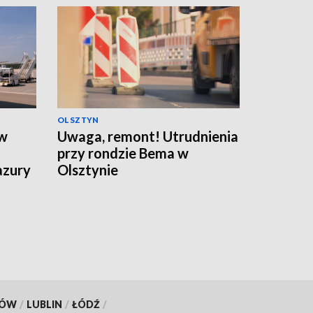
OLSZTYN
ów
Uwaga, remont! Utrudnienia
przy rondzie Bema w
azury
Olsztynie
KÓW
/
LUBLIN
/
ŁÓDŹ
/