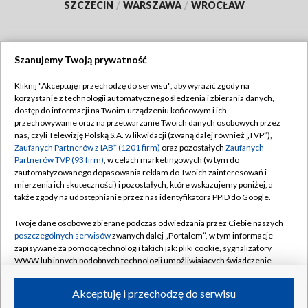
SZCZECIN
/
WARSZAWA
/
WROCŁAW
Szanujemy Twoją prywatność
Dołącz do nas:
Kliknij "Akceptuję i przechodzę do serwisu", aby wyrazić zgody na
korzystanie z technologii automatycznego śledzenia i zbierania danych,
TVP
dostęp do informacji na Twoim urządzeniu końcowym i ich
Abonament TVP
przechowywanie oraz na przetwarzanie Twoich danych osobowych przez
Regulamin TVP
nas, czyli Telewizję Polską S.A. w likwidacji (zwaną dalej również „TVP”),
Emisja w TVP
Polityka prywatności
Zaufanych Partnerów z IAB* (1201 firm)
oraz pozostałych
Zaufanych
Partnerów TVP (93 firm)
, w celach marketingowych (w tym do
Centrum informacji TVP
Moje zgody
zautomatyzowanego dopasowania reklam do Twoich zainteresowań i
mierzenia ich skuteczności) i pozostałych, które wskazujemy poniżej, a
Naziemna Telewizja Cyfrowa
Pomoc
także zgody na udostępnianie przez nas identyfikatora PPID do Google.
Sklep TVP
Biuro reklamy
Twoje dane osobowe zbierane podczas odwiedzania przez Ciebie naszych
Rada Programowa
Kontakt
poszczególnych serwisów
zwanych dalej „Portalem”, w tym informacje
zapisywane za pomocą technologii takich jak: pliki cookie, sygnalizatory
System NOS
WWW lub innych podobnych technologii umożliwiających świadczenie
dopasowanych i bezpiecznych usług, personalizację treści oraz reklam,
Informacje o nadawcy
Kanały
udostępnianie funkcji mediów społecznościowych oraz analizowanie
Akceptuję i przechodzę do serwisu
ruchu w Internecie.
Program dla prasy