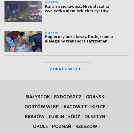
OLSZTYN
Kara za ciekawość. Nieopłacalna
wycieczka niemieckich turystów
OLSZTYN
Papierosy bez akcyzy. Podejrzani o
nielegalny transport zatrzymani
ZOBACZ WIĘCEJ
BIAŁYSTOK
/
BYDGOSZCZ
/
GDAŃSK
/
GORZÓW WLKP.
/
KATOWICE
/
KIELCE
/
KRAKÓW
/
LUBLIN
/
ŁÓDŹ
/
OLSZTYN
/
OPOLE
/
POZNAŃ
/
RZESZÓW
/