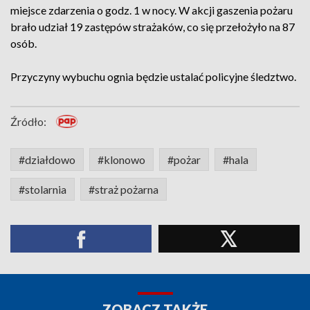
miejsce zdarzenia o godz. 1 w nocy. W akcji gaszenia pożaru
brało udział 19 zastępów strażaków, co się przełożyło na 87
osób.
Przyczyny wybuchu ognia będzie ustalać policyjne śledztwo.
Źródło:
#działdowo
#klonowo
#pożar
#hala
#stolarnia
#straż pożarna
ZOBACZ TAKŻE