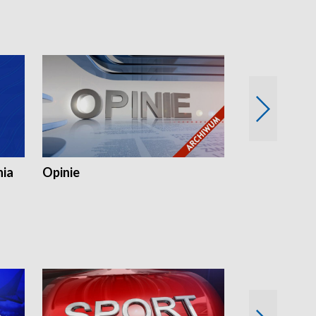
nia
Opinie
Opinie Elblą