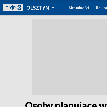
POWRÓT DO
OLSZTYN
Aktualności
Rekla
TVP REGIONY
Osoby planujące w