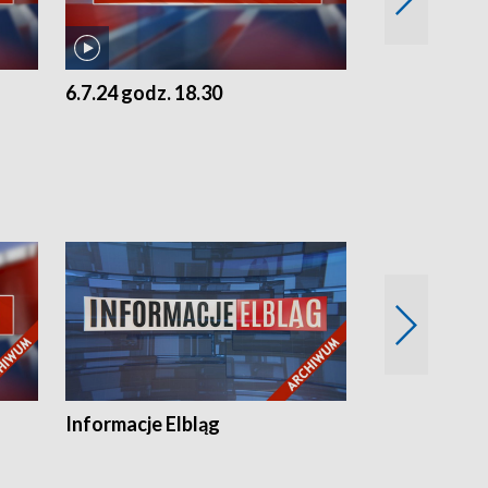
6.7.24 godz. 18.30
5.7.24 godz. 
Informacje Elbląg
Wstaje nowy