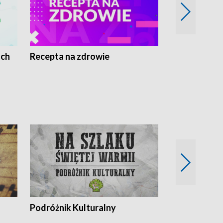
ach
Recepta na zdrowie
Wybieram z
Podróżnik Kulturalny
Okolice Szla