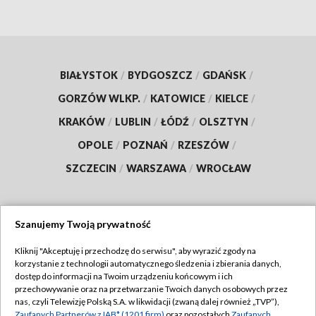
BIAŁYSTOK
/
BYDGOSZCZ
/
GDAŃSK
/
GORZÓW WLKP.
/
KATOWICE
/
KIELCE
/
KRAKÓW
/
LUBLIN
/
ŁÓDŹ
/
OLSZTYN
/
OPOLE
/
POZNAŃ
/
RZESZÓW
/
SZCZECIN
/
WARSZAWA
/
WROCŁAW
Szanujemy Twoją prywatność
Dołącz do nas:
Kliknij "Akceptuję i przechodzę do serwisu", aby wyrazić zgody na
korzystanie z technologii automatycznego śledzenia i zbierania danych,
TVP
dostęp do informacji na Twoim urządzeniu końcowym i ich
Abonament TVP
przechowywanie oraz na przetwarzanie Twoich danych osobowych przez
Regulamin TVP
nas, czyli Telewizję Polską S.A. w likwidacji (zwaną dalej również „TVP”),
Emisja w TVP
Zaufanych Partnerów z IAB* (1201 firm)
oraz pozostałych
Zaufanych
Polityka prywatności