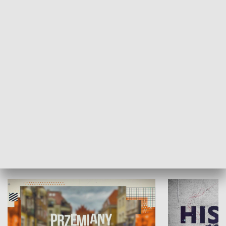
SPOŁECZEŃSTWO
Moje miejsce
Winda region
HISTORIA