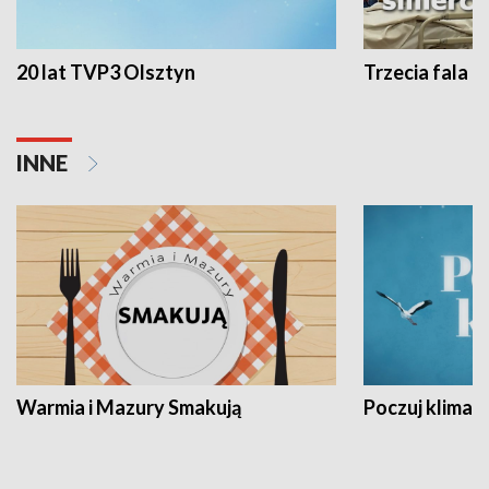
20 lat TVP3 Olsztyn
Trzecia fala -
INNE
Warmia i Mazury Smakują
Poczuj klimat