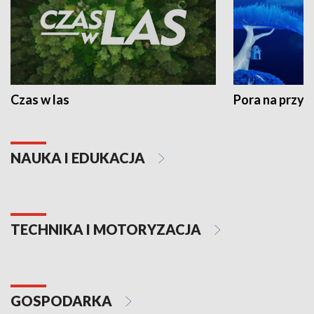
Czas w las
Pora na przyr
NAUKA I EDUKACJA
TECHNIKA I MOTORYZACJA
GOSPODARKA