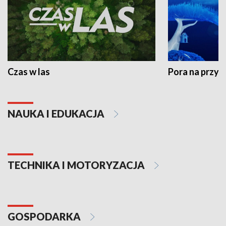
Czas w las
Pora na przyr
NAUKA I EDUKACJA
TECHNIKA I MOTORYZACJA
GOSPODARKA