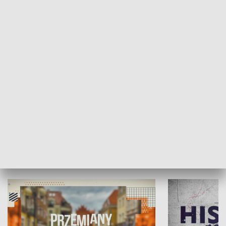
SPOŁECZEŃSTWO
Moje miejsce
Winda region
HISTORIA