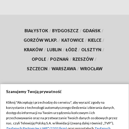
BIAŁYSTOK
/
BYDGOSZCZ
/
GDAŃSK
/
GORZÓW WLKP.
/
KATOWICE
/
KIELCE
/
KRAKÓW
/
LUBLIN
/
ŁÓDŹ
/
OLSZTYN
/
OPOLE
/
POZNAŃ
/
RZESZÓW
/
SZCZECIN
/
WARSZAWA
/
WROCŁAW
Szanujemy Twoją prywatność
Dołącz do nas:
Kliknij "Akceptuję i przechodzę do serwisu", aby wyrazić zgody na
korzystanie z technologii automatycznego śledzenia i zbierania danych,
TVP
dostęp do informacji na Twoim urządzeniu końcowym i ich
Abonament TVP
przechowywanie oraz na przetwarzanie Twoich danych osobowych przez
Regulamin TVP
nas, czyli Telewizję Polską S.A. w likwidacji (zwaną dalej również „TVP”),
Emisja w TVP
Zaufanych Partnerów z IAB* (1201 firm)
oraz pozostałych
Zaufanych
Polityka prywatności