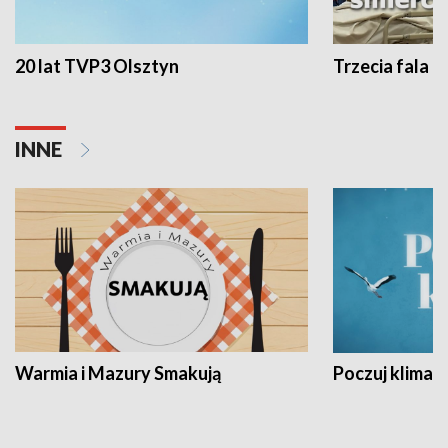
20 lat TVP3 Olsztyn
Trzecia fala -
INNE
Warmia i Mazury Smakują
Poczuj klimat