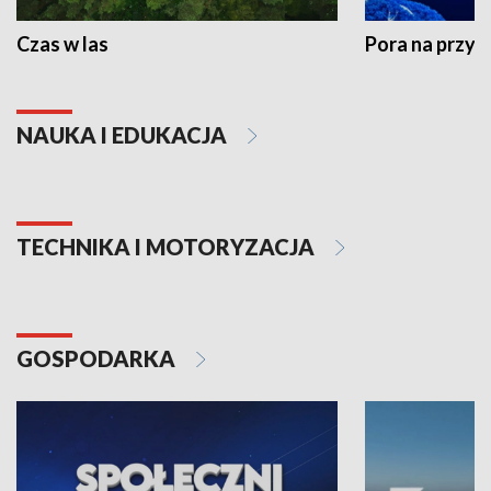
Czas w las
Pora na przyr
NAUKA I EDUKACJA
TECHNIKA I MOTORYZACJA
GOSPODARKA