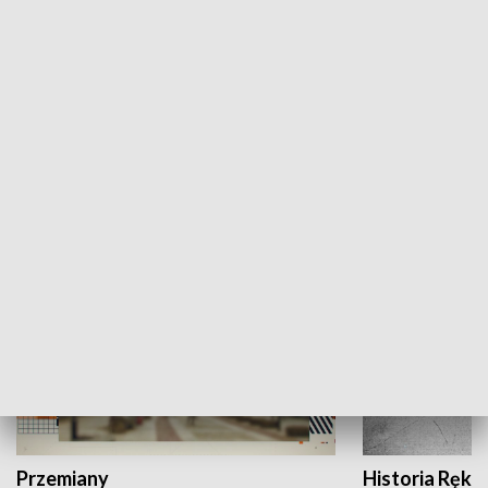
Moje miejsce
Winda region
HISTORIA
Przemiany
Historia Ręką