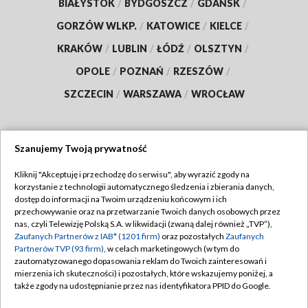
BIAŁYSTOK
/
BYDGOSZCZ
/
GDAŃSK
/
GORZÓW WLKP.
/
KATOWICE
/
KIELCE
/
KRAKÓW
/
LUBLIN
/
ŁÓDŹ
/
OLSZTYN
/
OPOLE
/
POZNAŃ
/
RZESZÓW
/
SZCZECIN
/
WARSZAWA
/
WROCŁAW
Szanujemy Twoją prywatność
Dołącz do nas:
Kliknij "Akceptuję i przechodzę do serwisu", aby wyrazić zgody na
korzystanie z technologii automatycznego śledzenia i zbierania danych,
TVP
dostęp do informacji na Twoim urządzeniu końcowym i ich
Abonament TVP
przechowywanie oraz na przetwarzanie Twoich danych osobowych przez
Regulamin TVP
nas, czyli Telewizję Polską S.A. w likwidacji (zwaną dalej również „TVP”),
Emisja w TVP
Zaufanych Partnerów z IAB* (1201 firm)
oraz pozostałych
Zaufanych
Polityka prywatności
Partnerów TVP (93 firm)
, w celach marketingowych (w tym do
Centrum informacji TVP
Moje zgody
zautomatyzowanego dopasowania reklam do Twoich zainteresowań i
mierzenia ich skuteczności) i pozostałych, które wskazujemy poniżej, a
Naziemna Telewizja Cyfrowa
Pomoc
także zgody na udostępnianie przez nas identyfikatora PPID do Google.
Sklep TVP
Biuro reklamy