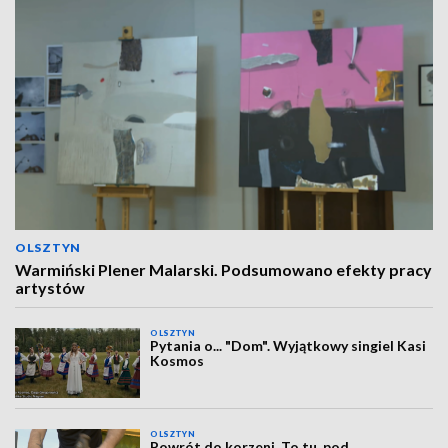
OLSZTYN
Warmiński Plener Malarski. Podsumowano efekty pracy
artystów
OLSZTYN
Pytania o... "Dom". Wyjątkowy singiel Kasi
Kosmos
OLSZTYN
Powrót do korzeni. To tu, pod