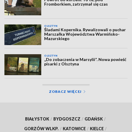
Fromborkiem, zatrzymał się czas
OLSZTYN
Śladami Kopernika. Rywalizowali o puchar
Marszałka Województwa Warmińsko-
Mazurskiego
OLSZTYN
„Do zobaczenia w Marsylii”. Nowa powieść
pisarki z Olsztyna
ZOBACZ WIĘCEJ
BIAŁYSTOK
/
BYDGOSZCZ
/
GDAŃSK
/
GORZÓW WLKP.
/
KATOWICE
/
KIELCE
/