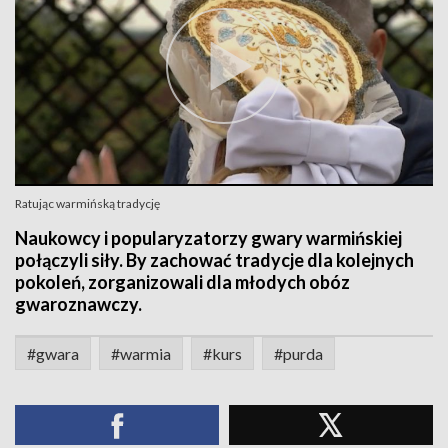
Ratując warmińską tradycję
Naukowcy i popularyzatorzy gwary warmińskiej
połączyli siły. By zachować tradycje dla kolejnych
pokoleń, zorganizowali dla młodych obóz
gwaroznawczy.
#gwara
#warmia
#kurs
#purda