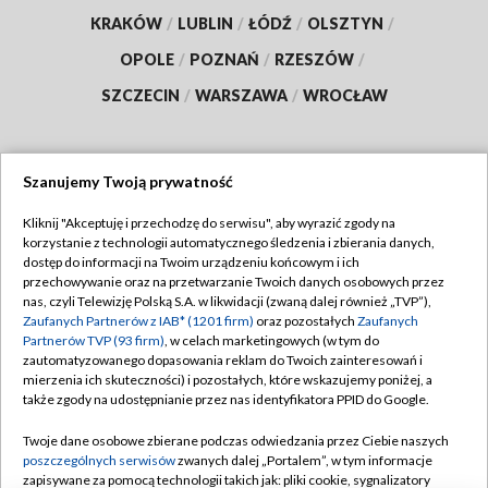
KRAKÓW
/
LUBLIN
/
ŁÓDŹ
/
OLSZTYN
/
OPOLE
/
POZNAŃ
/
RZESZÓW
/
SZCZECIN
/
WARSZAWA
/
WROCŁAW
Szanujemy Twoją prywatność
Dołącz do nas:
Kliknij "Akceptuję i przechodzę do serwisu", aby wyrazić zgody na
korzystanie z technologii automatycznego śledzenia i zbierania danych,
TVP
dostęp do informacji na Twoim urządzeniu końcowym i ich
Abonament TVP
przechowywanie oraz na przetwarzanie Twoich danych osobowych przez
Regulamin TVP
nas, czyli Telewizję Polską S.A. w likwidacji (zwaną dalej również „TVP”),
Emisja w TVP
Polityka prywatności
Zaufanych Partnerów z IAB* (1201 firm)
oraz pozostałych
Zaufanych
Partnerów TVP (93 firm)
, w celach marketingowych (w tym do
Centrum informacji TVP
Moje zgody
zautomatyzowanego dopasowania reklam do Twoich zainteresowań i
mierzenia ich skuteczności) i pozostałych, które wskazujemy poniżej, a
Naziemna Telewizja Cyfrowa
Pomoc
także zgody na udostępnianie przez nas identyfikatora PPID do Google.
Sklep TVP
Biuro reklamy
Twoje dane osobowe zbierane podczas odwiedzania przez Ciebie naszych
Rada Programowa
Kontakt
poszczególnych serwisów
zwanych dalej „Portalem”, w tym informacje
zapisywane za pomocą technologii takich jak: pliki cookie, sygnalizatory