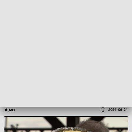
POWRÓT DO
OLSZTYN
TVP REGIONY
Ratując warmińską tradycję. Kurs
gwaroznawczy w Purdzie
2024-06-24
JŁ,MN