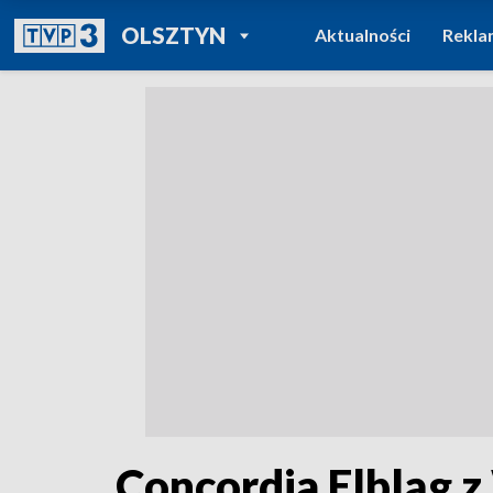
POWRÓT DO
OLSZTYN
Aktualności
Rekla
TVP REGIONY
Concordia Elbląg 