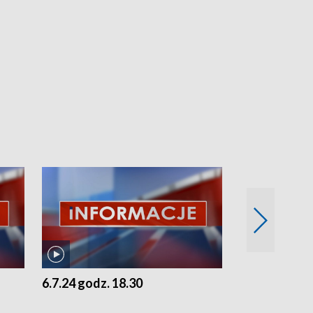
6.7.24 godz. 18.30
5.7.24 godz. 