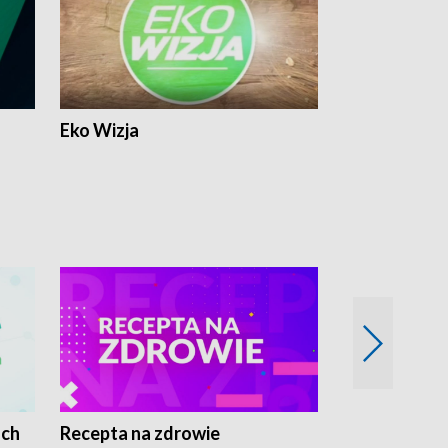
Eko Wizja
ach
Recepta na zdrowie
Wybieram z