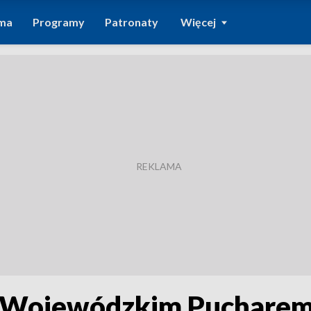
ma
Programy
Patronaty
Więcej
z Wojewódzkim Pucharem