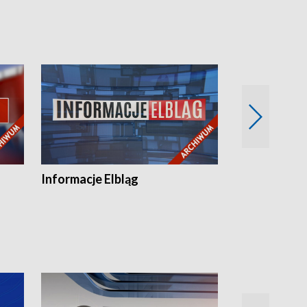
Informacje Elbląg
Wstaje nowy