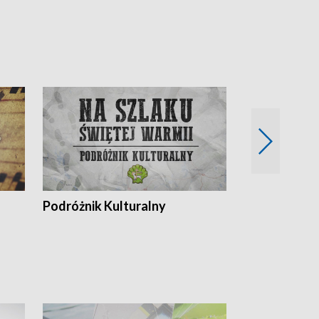
Podróżnik Kulturalny
Okolice Szla