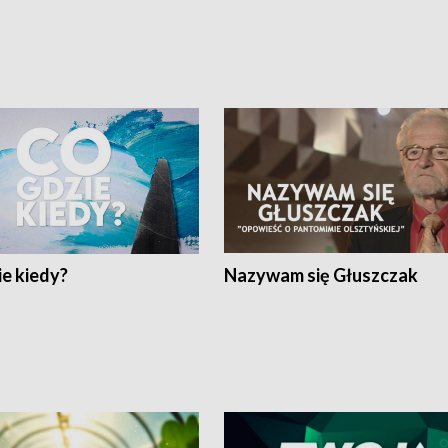
e kiedy?
Nazywam się Głuszczak