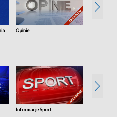
nia
Opinie
Opinie Elblą
Informacje Sport
Flesz sport