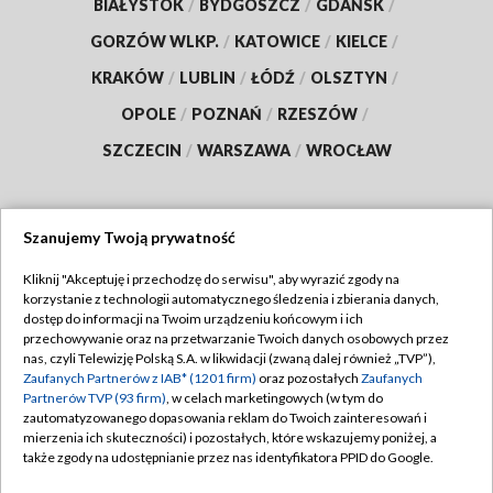
BIAŁYSTOK
/
BYDGOSZCZ
/
GDAŃSK
/
GORZÓW WLKP.
/
KATOWICE
/
KIELCE
/
KRAKÓW
/
LUBLIN
/
ŁÓDŹ
/
OLSZTYN
/
OPOLE
/
POZNAŃ
/
RZESZÓW
/
SZCZECIN
/
WARSZAWA
/
WROCŁAW
Szanujemy Twoją prywatność
Dołącz do nas:
Kliknij "Akceptuję i przechodzę do serwisu", aby wyrazić zgody na
korzystanie z technologii automatycznego śledzenia i zbierania danych,
TVP
dostęp do informacji na Twoim urządzeniu końcowym i ich
Abonament TVP
przechowywanie oraz na przetwarzanie Twoich danych osobowych przez
Regulamin TVP
nas, czyli Telewizję Polską S.A. w likwidacji (zwaną dalej również „TVP”),
Emisja w TVP
Zaufanych Partnerów z IAB* (1201 firm)
oraz pozostałych
Zaufanych
Polityka prywatności
Partnerów TVP (93 firm)
, w celach marketingowych (w tym do
Centrum informacji TVP
Moje zgody
zautomatyzowanego dopasowania reklam do Twoich zainteresowań i
mierzenia ich skuteczności) i pozostałych, które wskazujemy poniżej, a
Naziemna Telewizja Cyfrowa
Pomoc
także zgody na udostępnianie przez nas identyfikatora PPID do Google.
Sklep TVP
Biuro reklamy