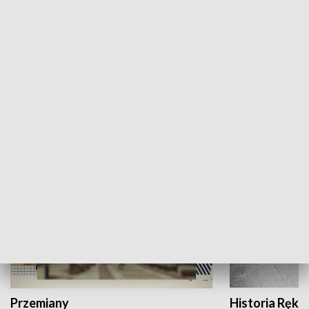
Moje miejsce
Winda region
HISTORIA
Przemiany
Historia Ręką