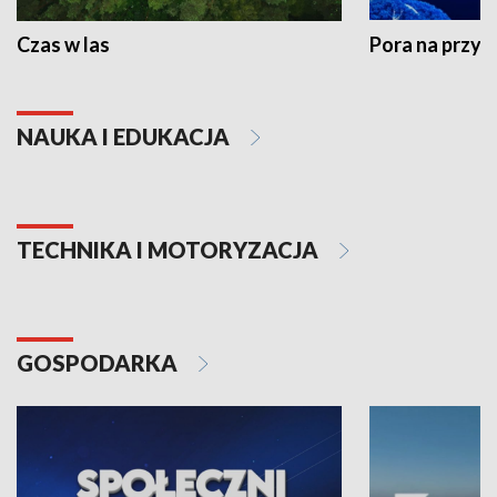
Czas w las
Pora na przyr
NAUKA I EDUKACJA
TECHNIKA I MOTORYZACJA
GOSPODARKA