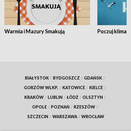
Warmia i Mazury Smakują
Poczuj klimat
BIAŁYSTOK
/
BYDGOSZCZ
/
GDAŃSK
/
GORZÓW WLKP.
/
KATOWICE
/
KIELCE
/
KRAKÓW
/
LUBLIN
/
ŁÓDŹ
/
OLSZTYN
/
OPOLE
/
POZNAŃ
/
RZESZÓW
/
SZCZECIN
/
WARSZAWA
/
WROCŁAW