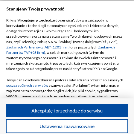
Szanujemy Twoją prywatność
Dołącz do nas:
Kliknij "Akceptuję i przechodzę do serwisu", aby wyrazić zgody na
korzystanie z technologii automatycznego śledzenia i zbierania danych,
TVP
dostęp do informacji na Twoim urządzeniu końcowym i ich
Abonament TVP
przechowywanie oraz na przetwarzanie Twoich danych osobowych przez
Regulamin TVP
nas, czyli Telewizję Polską S.A. w likwidacji (zwaną dalej również „TVP”),
Emisja w TVP
Polityka prywatności
Zaufanych Partnerów z IAB* (1201 firm)
oraz pozostałych
Zaufanych
Partnerów TVP (93 firm)
, w celach marketingowych (w tym do
Centrum informacji TVP
Moje zgody
zautomatyzowanego dopasowania reklam do Twoich zainteresowań i
mierzenia ich skuteczności) i pozostałych, które wskazujemy poniżej, a
Naziemna Telewizja Cyfrowa
Pomoc
także zgody na udostępnianie przez nas identyfikatora PPID do Google.
Sklep TVP
Biuro reklamy
Twoje dane osobowe zbierane podczas odwiedzania przez Ciebie naszych
Rada Programowa
Kontakt
poszczególnych serwisów
zwanych dalej „Portalem”, w tym informacje
zapisywane za pomocą technologii takich jak: pliki cookie, sygnalizatory
System NOS
WWW lub innych podobnych technologii umożliwiających świadczenie
dopasowanych i bezpiecznych usług, personalizację treści oraz reklam,
Informacje o nadawcy
Kanały
udostępnianie funkcji mediów społecznościowych oraz analizowanie
Akceptuję i przechodzę do serwisu
ruchu w Internecie.
Program dla prasy
©2026 Telewizja Polska S.A. w likwidacji
Biuro Reklamy
Twoje dane osobowe zbierane podczas odwiedzania przez Ciebie
Ustawienia zaawansowane
poszczególnych serwisów
na Portalu, takie jak adresy IP, identyfikatory
Ogłoszenie przetargowe