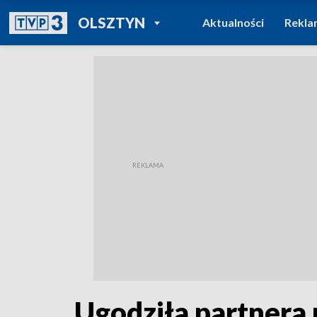
POWRÓT DO
OLSZTYN
Aktualności
Rekla
TVP REGIONY
Ugodziła partnera