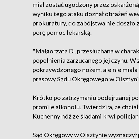
miał zostać ugodzony przez oskarżoną 
wyniku tego ataku doznał obrażeń wew
prokuratury, do zabójstwa nie doszło
porę pomoc lekarską.
"Małgorzata D., przesłuchana w charakt
popełnienia zarzucanego jej czynu. W 
pokrzywdzonego nożem, ale nie miała z
prasowy Sądu Okręgowego w Olsztyni
Krótko po zatrzymaniu podejrzanej poli
promile alkoholu. Twierdziła, że chciał
Kuchenny nóż ze śladami krwi policjanc
Sąd Okręgowy w Olsztynie wyznaczył p