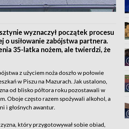
sztynie wyznaczył początek procesu
j o usiłowanie zabójstwa partnera.
nia 35-latka nożem, ale twierdzi, że
ójstwa z użyciem noża doszło w połowie
eszkań w Piszu na Mazurach. Jak ustalono,
na od blisko półtora roku pozostawali w
m. Oboje często razem spożywali alkohol, a
i i głośnych awantur.
czyzna, który przygotowywał sobie obiad,