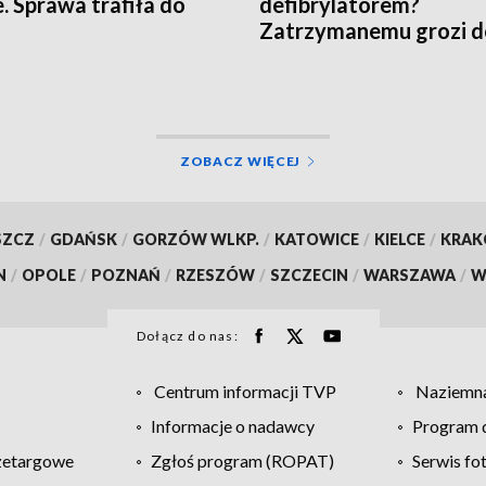
e. Sprawa trafiła do
defibrylatorem?
Zatrzymanemu grozi d
lat więzienia
ZOBACZ WIĘCEJ
SZCZ
/
GDAŃSK
/
GORZÓW WLKP.
/
KATOWICE
/
KIELCE
/
KRA
N
/
OPOLE
/
POZNAŃ
/
RZESZÓW
/
SZCZECIN
/
WARSZAWA
/
W
Dołącz do nas:
Centrum informacji TVP
Naziemna
Informacje o nadawcy
Program d
zetargowe
Zgłoś program (ROPAT)
Serwis fo