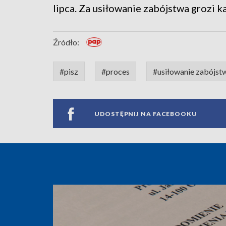
lipca. Za usiłowanie zabójstwa grozi 
Źródło:
#pisz
#proces
#usiłowanie zabójst
UDOSTĘPNIJ NA FACEBOOKU