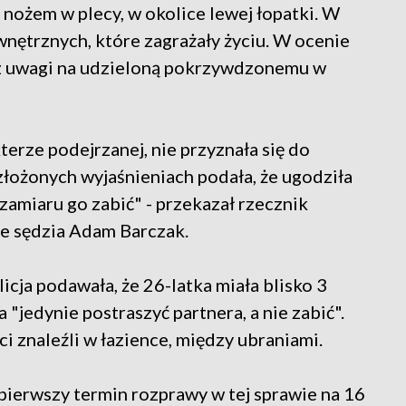
nożem w plecy, w okolice lewej łopatki. W
nętrznych, które zagrażały życiu. W ocenie
 z uwagi na udzieloną pokrzywdzonemu w
erze podejrzanej, nie przyznała się do
złożonych wyjaśnieniach podała, że ugodziła
amiaru go zabić" - przekazał rzecznik
e sędzia Adam Barczak.
cja podawała, że 26-latka miała blisko 3
a "jedynie postraszyć partnera, a nie zabić".
i znaleźli w łazience, między ubraniami.
ierwszy termin rozprawy w tej sprawie na 16