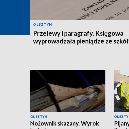
OLSZTYN
Przelewy i paragrafy. Księgowa
wyprowadzała pieniądze ze szkół
OLSZTYN
OLSZTY
Nożownik skazany. Wyrok
Pijan