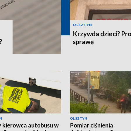
OLSZTYN
Krzywda dzieci? Pr
?
sprawę
N
OLSZTYN
y kierowca autobusu w
Pomiar ciśnienia