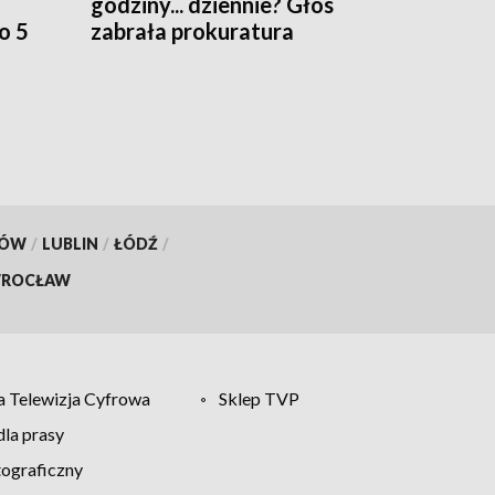
godziny... dziennie? Głos
o 5
zabrała prokuratura
KÓW
/
LUBLIN
/
ŁÓDŹ
/
ROCŁAW
 Telewizja Cyfrowa
Sklep TVP
la prasy
tograficzny