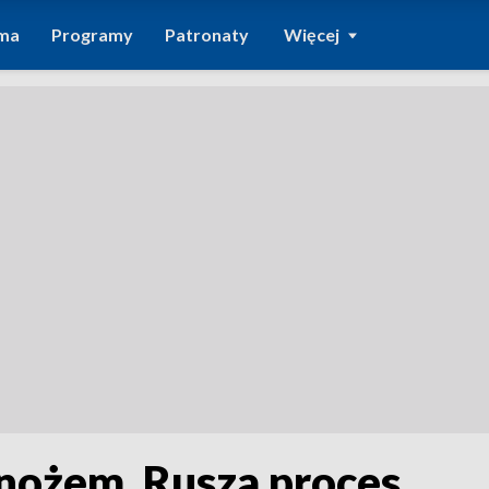
ma
Programy
Patronaty
Więcej
 nożem. Rusza proces