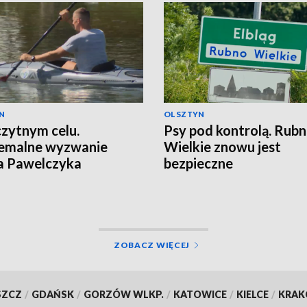
N
OLSZTYN
zytnym celu.
Psy pod kontrolą. Rub
remalne wyzwanie
Wielkie znowu jest
a Pawelczyka
bezpieczne
ZOBACZ WIĘCEJ
SZCZ
/
GDAŃSK
/
GORZÓW WLKP.
/
KATOWICE
/
KIELCE
/
KRA