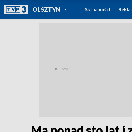
POWRÓT DO
OLSZTYN
Aktualności
Rekla
TVP REGIONY
Ma ponad sto lat i