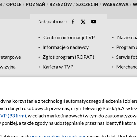
N
/
OPOLE
/
POZNAŃ
/
RZESZÓW
/
SZCZECIN
/
WARSZAWA
/
W
Dołącz do nas:
Centrum informacji TVP
Naziemna
Informacje o nadawcy
Program d
zetargowe
Zgłoś program (ROPAT)
Serwis fo
wizyjna
Kariera w TVP
Merchandi
Polityka prywatności
Moje zgody
Pomoc
Biuro re
ody na korzystanie z technologii automatycznego śledzenia i zbie
 danych osobowych przez nas, czyli Telewizję Polską S.A. w likw
VP (93 firm)
, w celach marketingowych (w tym do zautomatyzow
 poniżej, a także zgody na udostępnianie przez nas identyfikator
Ciebie naszych
poszczególnych serwisów
zwanych dalej „Portalem