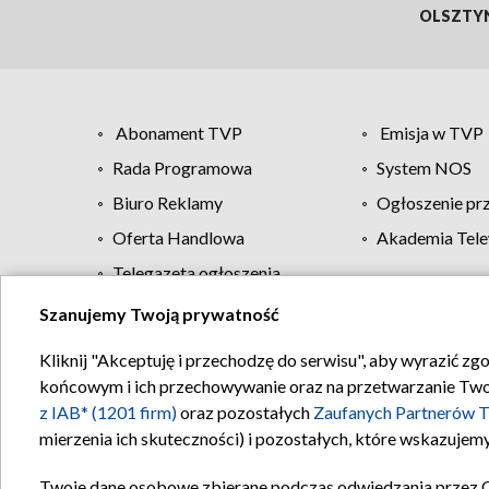
OLSZTY
Abonament TVP
Emisja w TVP
Rada Programowa
System NOS
Biuro Reklamy
Ogłoszenie pr
Oferta Handlowa
Akademia Tele
Telegazeta ogłoszenia
Szanujemy Twoją prywatność
Regulamin TVP
Kliknij "Akceptuję i przechodzę do serwisu", aby wyrazić zg
końcowym i ich przechowywanie oraz na przetwarzanie Twoich
z IAB* (1201 firm)
oraz pozostałych
Zaufanych Partnerów T
mierzenia ich skuteczności) i pozostałych, które wskazujemy
Twoje dane osobowe zbierane podczas odwiedzania przez 