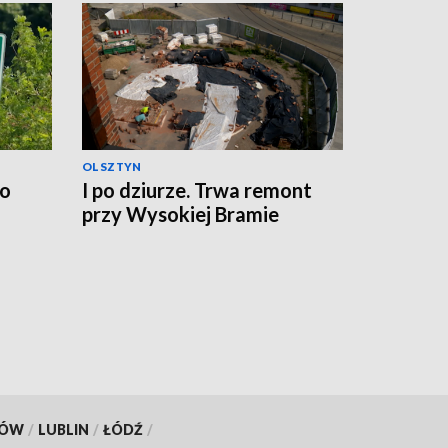
OLSZTYN
no
I po dziurze. Trwa remont
przy Wysokiej Bramie
KÓW
/
LUBLIN
/
ŁÓDŹ
/