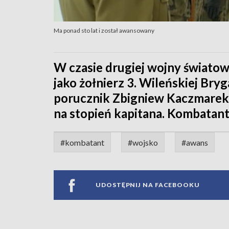
Ma ponad sto lat i został awansowany
W czasie drugiej wojny światow
jako żołnierz 3. Wileńskiej Bry
porucznik Zbigniew Kaczmarek
na stopień kapitana. Kombatant
#kombatant
#wojsko
#awans
UDOSTĘPNIJ NA FACEBOOKU