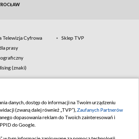
ROCŁAW
 Telewizja Cyfrowa
Sklep TVP
la prasy
tograficzny
sing (znaki)
klamy
Kontakt
rania danych, dostęp do informacji na Twoim urządzeniu
idacji (zwaną dalej również „TVP”),
Zaufanych Partnerów
anego dopasowania reklam do Twoich zainteresowań i
a PPID do Google.
”, w tym informacje zapisywane za pomocą technologii