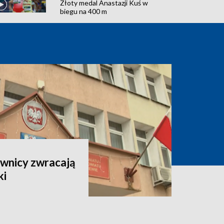
Złoty medal Anastazji Kuś w
biegu na 400 m
ownicy zwracają
ki