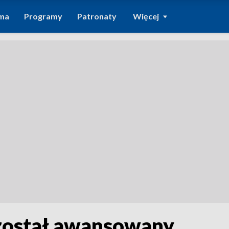
ma
Programy
Patronaty
Więcej
 został awansowany