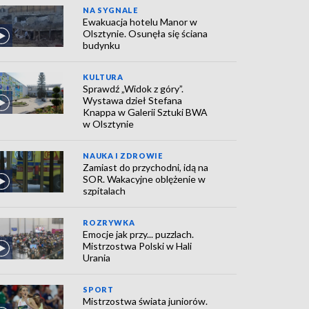
NA SYGNALE
Ewakuacja hotelu Manor w
Olsztynie. Osunęła się ściana
budynku
KULTURA
Sprawdź „Widok z góry”.
Wystawa dzieł Stefana
Knappa w Galerii Sztuki BWA
w Olsztynie
NAUKA I ZDROWIE
Zamiast do przychodni, idą na
SOR. Wakacyjne oblężenie w
szpitalach
ROZRYWKA
Emocje jak przy... puzzlach.
Mistrzostwa Polski w Hali
Urania
SPORT
Mistrzostwa świata juniorów.