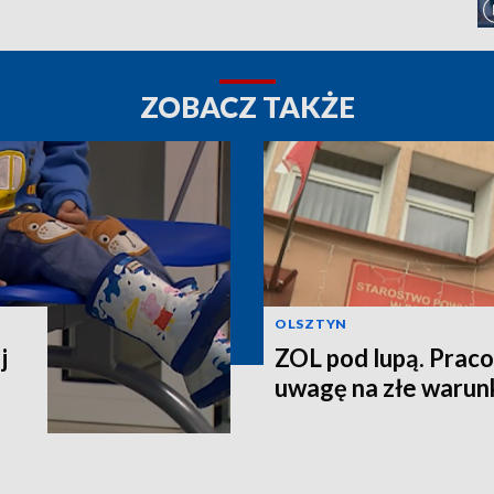
ZOBACZ TAKŻE
OLSZTYN
j
ZOL pod lupą. Prac
uwagę na złe warun