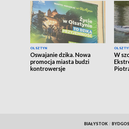
OLSZTYN
OLSZTY
Oswajanie dzika. Nowa
W szc
promocja miasta budzi
Ekst
kontrowersje
Piotr
BIAŁYSTOK
/
BYDGO