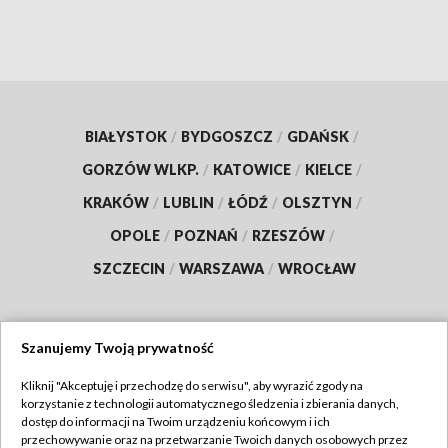
BIAŁYSTOK
/
BYDGOSZCZ
/
GDAŃSK
/
GORZÓW WLKP.
/
KATOWICE
/
KIELCE
/
KRAKÓW
/
LUBLIN
/
ŁÓDŹ
/
OLSZTYN
/
OPOLE
/
POZNAŃ
/
RZESZÓW
/
SZCZECIN
/
WARSZAWA
/
WROCŁAW
Szanujemy Twoją prywatność
Dołącz do nas:
Kliknij "Akceptuję i przechodzę do serwisu", aby wyrazić zgody na
korzystanie z technologii automatycznego śledzenia i zbierania danych,
TVP
dostęp do informacji na Twoim urządzeniu końcowym i ich
Abonament TVP
przechowywanie oraz na przetwarzanie Twoich danych osobowych przez
Regulamin TVP