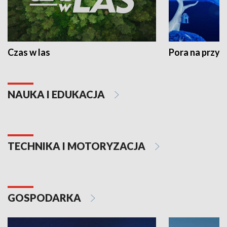
Czas w las
Pora na przyr
NAUKA I EDUKACJA
TECHNIKA I MOTORYZACJA
GOSPODARKA