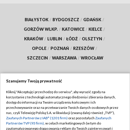
BIAŁYSTOK
/
BYDGOSZCZ
/
GDAŃSK
/
GORZÓW WLKP.
/
KATOWICE
/
KIELCE
/
KRAKÓW
/
LUBLIN
/
ŁÓDŹ
/
OLSZTYN
/
OPOLE
/
POZNAŃ
/
RZESZÓW
/
SZCZECIN
/
WARSZAWA
/
WROCŁAW
Szanujemy Twoją prywatność
Dołącz do nas:
Kliknij "Akceptuję i przechodzę do serwisu", aby wyrazić zgody na
korzystanie z technologii automatycznego śledzenia i zbierania danych,
TVP
dostęp do informacji na Twoim urządzeniu końcowym i ich
Abonament TVP
przechowywanie oraz na przetwarzanie Twoich danych osobowych przez
Regulamin TVP
nas, czyli Telewizję Polską S.A. w likwidacji (zwaną dalej również „TVP”),
Emisja w TVP
Zaufanych Partnerów z IAB* (1201 firm)
oraz pozostałych
Zaufanych
Polityka prywatności
Partnerów TVP (93 firm)
, w celach marketingowych (w tym do
Centrum informacji TVP
Moje zgody
zautomatyzowanego dopasowania reklam do Twoich zainteresowań i