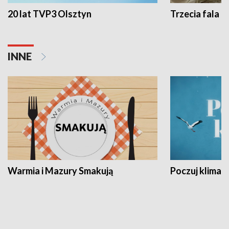
20 lat TVP3 Olsztyn
Trzecia fala -
INNE
Warmia i Mazury Smakują
Poczuj klimat