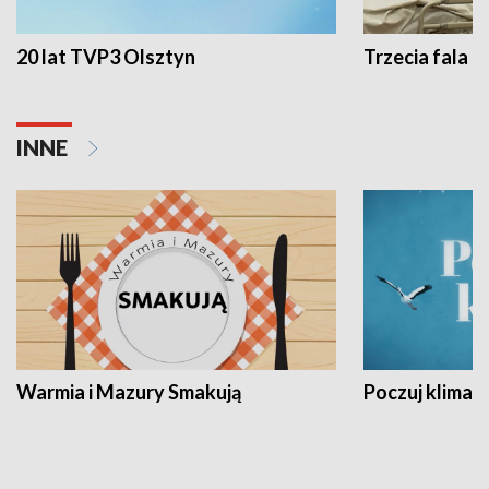
20 lat TVP3 Olsztyn
Trzecia fala -
INNE
Warmia i Mazury Smakują
Poczuj klimat