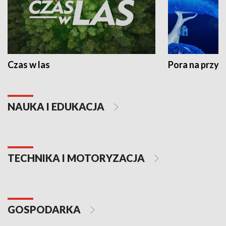
Czas w las
Pora na przyr
NAUKA I EDUKACJA
TECHNIKA I MOTORYZACJA
GOSPODARKA