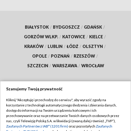
BIAŁYSTOK
/
BYDGOSZCZ
/
GDAŃSK
/
GORZÓW WLKP.
/
KATOWICE
/
KIELCE
/
KRAKÓW
/
LUBLIN
/
ŁÓDŹ
/
OLSZTYN
/
OPOLE
/
POZNAŃ
/
RZESZÓW
/
SZCZECIN
/
WARSZAWA
/
WROCŁAW
Szanujemy Twoją prywatność
Dołącz do nas:
Kliknij "Akceptuję i przechodzę do serwisu", aby wyrazić zgody na
korzystanie z technologii automatycznego śledzenia i zbierania danych,
TVP
dostęp do informacji na Twoim urządzeniu końcowym i ich
Abonament TVP
przechowywanie oraz na przetwarzanie Twoich danych osobowych przez
Regulamin TVP
nas, czyli Telewizję Polską S.A. w likwidacji (zwaną dalej również „TVP”),
Emisja w TVP
Zaufanych Partnerów z IAB* (1201 firm)
oraz pozostałych
Zaufanych
Polityka prywatności