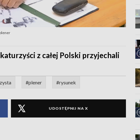
 plener
katurzyści z całej Polski przyjechali
zysta
#plener
#rysunek
UDOSTĘPNIJ NA X