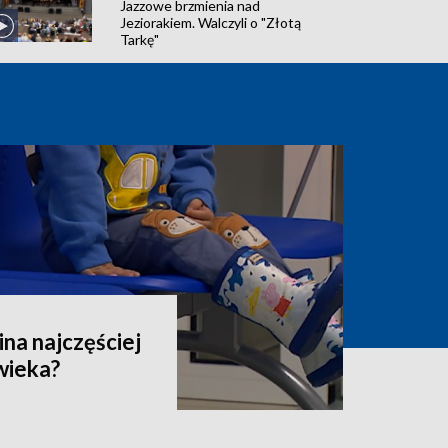
Jazzowe brzmienia nad
Jeziorakiem. Walczyli o "Złotą
Tarkę"
na najczęściej
owieka?