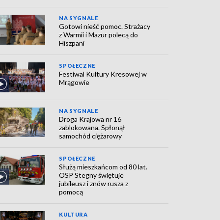
NA SYGNALE
Gotowi nieść pomoc. Strażacy
z Warmii i Mazur polecą do
Hiszpani
SPOŁECZNE
Festiwal Kultury Kresowej w
Mrągowie
NA SYGNALE
Droga Krajowa nr 16
zablokowana. Spłonął
samochód ciężarowy
SPOŁECZNE
Służą mieszkańcom od 80 lat.
OSP Stegny świętuje
jubileusz i znów rusza z
pomocą
KULTURA