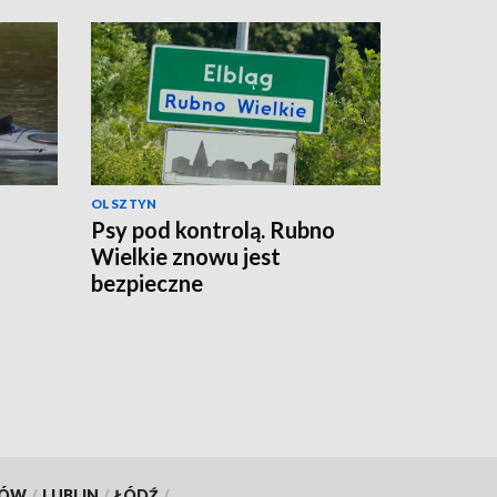
OLSZTYN
Psy pod kontrolą. Rubno
Wielkie znowu jest
bezpieczne
KÓW
/
LUBLIN
/
ŁÓDŹ
/