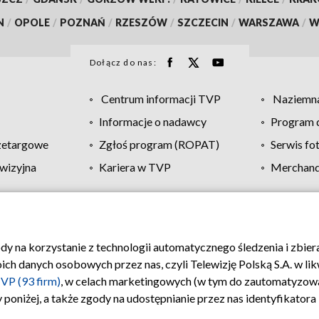
N
/
OPOLE
/
POZNAŃ
/
RZESZÓW
/
SZCZECIN
/
WARSZAWA
/
W
Dołącz do nas:
Centrum informacji TVP
Naziemna
Informacje o nadawcy
Program d
zetargowe
Zgłoś program (ROPAT)
Serwis fo
wizyjna
Kariera w TVP
Merchandi
Polityka prywatności
Moje zgody
Pomoc
Biuro re
ody na korzystanie z technologii automatycznego śledzenia i zbie
 danych osobowych przez nas, czyli Telewizję Polską S.A. w likw
VP (93 firm)
, w celach marketingowych (w tym do zautomatyzow
 poniżej, a także zgody na udostępnianie przez nas identyfikator