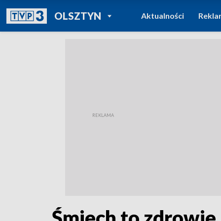
POWRÓT DO
OLSZTYN
Aktualności
Rekla
TVP REGIONY
Śmiech to zdrowie. 