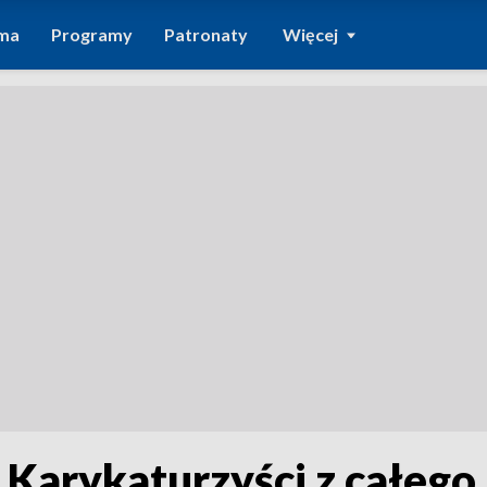
ma
Programy
Patronaty
Więcej
Karykaturzyści z całego 