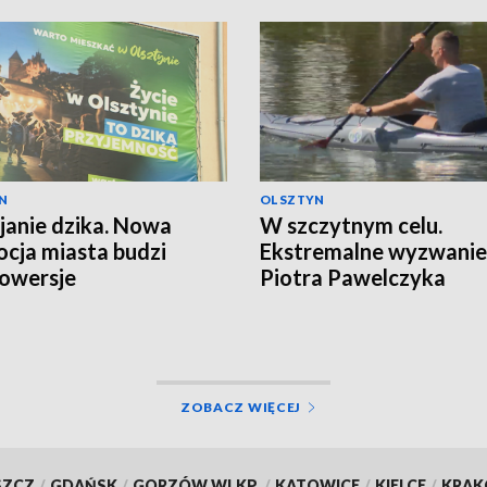
N
OLSZTYN
anie dzika. Nowa
W szczytnym celu.
cja miasta budzi
Ekstremalne wyzwanie
owersje
Piotra Pawelczyka
ZOBACZ WIĘCEJ
SZCZ
/
GDAŃSK
/
GORZÓW WLKP.
/
KATOWICE
/
KIELCE
/
KRA