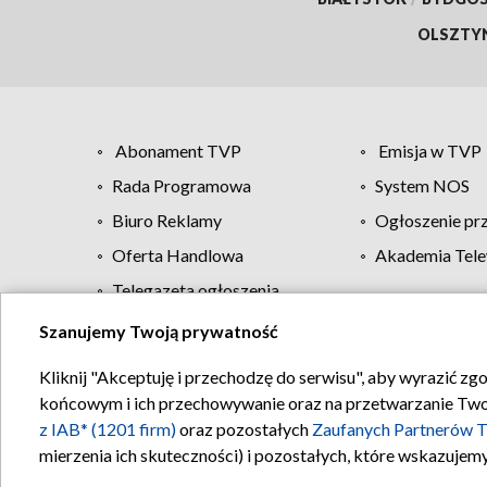
OLSZTY
Abonament TVP
Emisja w TVP
Rada Programowa
System NOS
Biuro Reklamy
Ogłoszenie pr
Oferta Handlowa
Akademia Tele
Telegazeta ogłoszenia
Szanujemy Twoją prywatność
Regulamin TVP
Kliknij "Akceptuję i przechodzę do serwisu", aby wyrazić zg
końcowym i ich przechowywanie oraz na przetwarzanie Twoich
z IAB* (1201 firm)
oraz pozostałych
Zaufanych Partnerów T
mierzenia ich skuteczności) i pozostałych, które wskazujemy