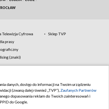
ROCŁAW
 Telewizja Cyfrowa
Sklep TVP
la prasy
tograficzny
sing (znaki)
klamy
Kontakt
rania danych, dostęp do informacji na Twoim urządzeniu
idacji (zwaną dalej również „TVP”),
Zaufanych Partnerów
anego dopasowania reklam do Twoich zainteresowań i
a PPID do Google.