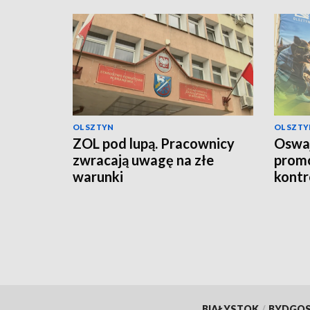
OLSZTYN
OLSZTY
ZOL pod lupą. Pracownicy
Oswaj
zwracają uwagę na złe
promo
warunki
kontr
BIAŁYSTOK
/
BYDGO