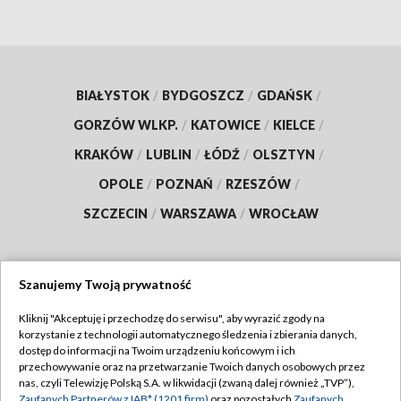
BIAŁYSTOK
/
BYDGOSZCZ
/
GDAŃSK
/
GORZÓW WLKP.
/
KATOWICE
/
KIELCE
/
KRAKÓW
/
LUBLIN
/
ŁÓDŹ
/
OLSZTYN
/
OPOLE
/
POZNAŃ
/
RZESZÓW
/
SZCZECIN
/
WARSZAWA
/
WROCŁAW
Szanujemy Twoją prywatność
Dołącz do nas:
Kliknij "Akceptuję i przechodzę do serwisu", aby wyrazić zgody na
korzystanie z technologii automatycznego śledzenia i zbierania danych,
TVP
dostęp do informacji na Twoim urządzeniu końcowym i ich
Abonament TVP
przechowywanie oraz na przetwarzanie Twoich danych osobowych przez
Regulamin TVP
nas, czyli Telewizję Polską S.A. w likwidacji (zwaną dalej również „TVP”),
Emisja w TVP
Zaufanych Partnerów z IAB* (1201 firm)
oraz pozostałych
Zaufanych
Polityka prywatności