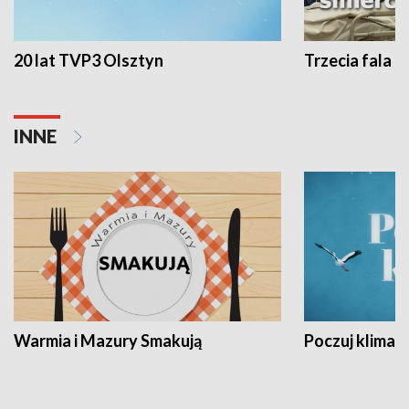
20 lat TVP3 Olsztyn
Trzecia fala -
INNE
Warmia i Mazury Smakują
Poczuj klimat