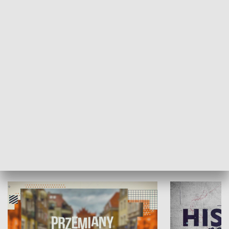
SPOŁECZEŃSTWO
Moje miejsce
Winda region
HISTORIA