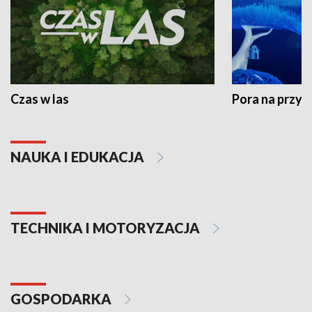
Czas w las
Pora na przyr
NAUKA I EDUKACJA
TECHNIKA I MOTORYZACJA
GOSPODARKA