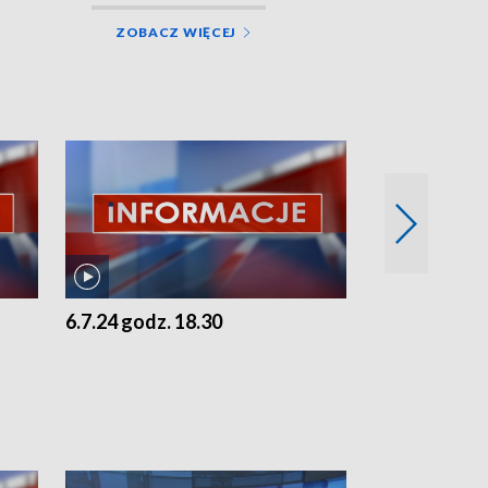
ZOBACZ WIĘCEJ
6.7.24 godz. 18.30
5.7.24 godz. 