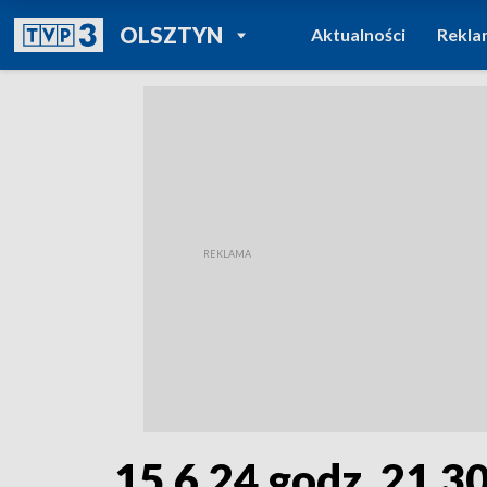
POWRÓT DO
OLSZTYN
Aktualności
Rekla
TVP REGIONY
15.6.24 godz. 21.3