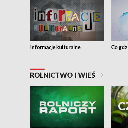
Informacje kulturalne
Co gdzi
ROLNICTWO I WIEŚ