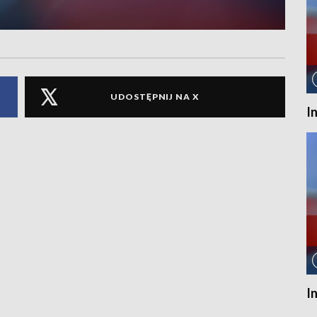
UDOSTĘPNIJ NA X
I
I