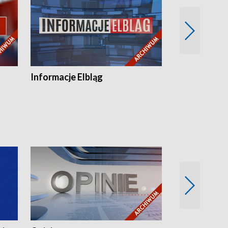
Informacje Elbląg
Wstaje nowy