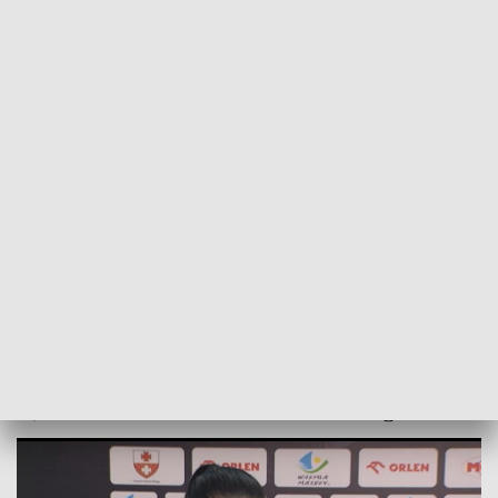
POWRÓT DO
OLSZTYN
TVP REGIONY
Plany Startu. Cele elbląskich
szczypiornistek
2024-06-14
EB, KaP