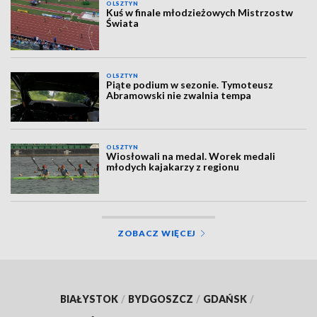
OLSZTYN
Kuś w finale młodzieżowych Mistrzostw
Świata
OLSZTYN
Piąte podium w sezonie. Tymoteusz
Abramowski nie zwalnia tempa
OLSZTYN
Wiosłowali na medal. Worek medali
młodych kajakarzy z regionu
ZOBACZ WIĘCEJ
BIAŁYSTOK
/
BYDGOSZCZ
/
GDAŃSK
/