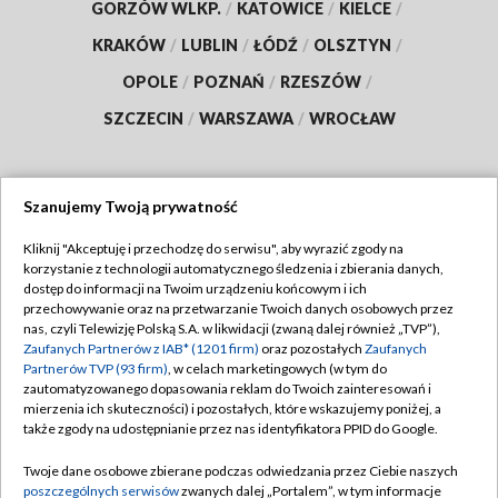
GORZÓW WLKP.
/
KATOWICE
/
KIELCE
/
KRAKÓW
/
LUBLIN
/
ŁÓDŹ
/
OLSZTYN
/
OPOLE
/
POZNAŃ
/
RZESZÓW
/
SZCZECIN
/
WARSZAWA
/
WROCŁAW
Szanujemy Twoją prywatność
Dołącz do nas:
Kliknij "Akceptuję i przechodzę do serwisu", aby wyrazić zgody na
korzystanie z technologii automatycznego śledzenia i zbierania danych,
TVP
dostęp do informacji na Twoim urządzeniu końcowym i ich
Abonament TVP
przechowywanie oraz na przetwarzanie Twoich danych osobowych przez
Regulamin TVP
nas, czyli Telewizję Polską S.A. w likwidacji (zwaną dalej również „TVP”),
Emisja w TVP
Polityka prywatności
Zaufanych Partnerów z IAB* (1201 firm)
oraz pozostałych
Zaufanych
Partnerów TVP (93 firm)
, w celach marketingowych (w tym do
Centrum informacji TVP
Moje zgody
zautomatyzowanego dopasowania reklam do Twoich zainteresowań i
mierzenia ich skuteczności) i pozostałych, które wskazujemy poniżej, a
Naziemna Telewizja Cyfrowa
Pomoc
także zgody na udostępnianie przez nas identyfikatora PPID do Google.
Sklep TVP
Biuro reklamy
Twoje dane osobowe zbierane podczas odwiedzania przez Ciebie naszych
Rada Programowa
Kontakt
poszczególnych serwisów
zwanych dalej „Portalem”, w tym informacje