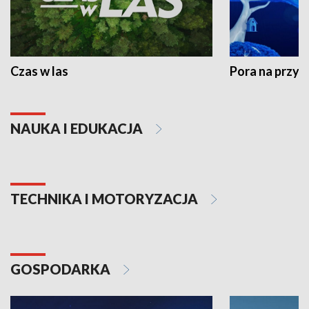
Czas w las
Pora na przyr
NAUKA I EDUKACJA
TECHNIKA I MOTORYZACJA
GOSPODARKA