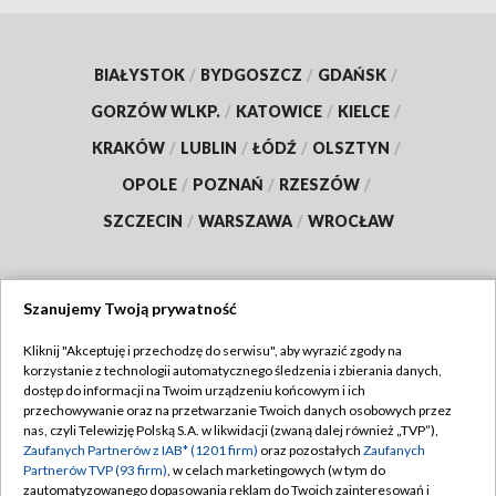
BIAŁYSTOK
/
BYDGOSZCZ
/
GDAŃSK
/
GORZÓW WLKP.
/
KATOWICE
/
KIELCE
/
KRAKÓW
/
LUBLIN
/
ŁÓDŹ
/
OLSZTYN
/
OPOLE
/
POZNAŃ
/
RZESZÓW
/
SZCZECIN
/
WARSZAWA
/
WROCŁAW
Szanujemy Twoją prywatność
Dołącz do nas:
Kliknij "Akceptuję i przechodzę do serwisu", aby wyrazić zgody na
korzystanie z technologii automatycznego śledzenia i zbierania danych,
TVP
dostęp do informacji na Twoim urządzeniu końcowym i ich
Abonament TVP
przechowywanie oraz na przetwarzanie Twoich danych osobowych przez
Regulamin TVP
nas, czyli Telewizję Polską S.A. w likwidacji (zwaną dalej również „TVP”),
Emisja w TVP
Zaufanych Partnerów z IAB* (1201 firm)
oraz pozostałych
Zaufanych
Polityka prywatności
Partnerów TVP (93 firm)
, w celach marketingowych (w tym do
Centrum informacji TVP
Moje zgody
zautomatyzowanego dopasowania reklam do Twoich zainteresowań i