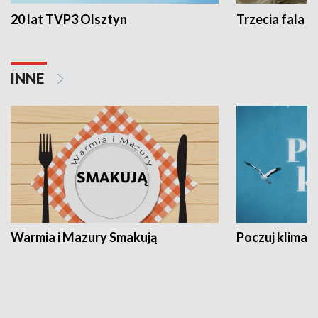
20 lat TVP3 Olsztyn
Trzecia fala -
INNE
Warmia i Mazury Smakują
Poczuj klimat