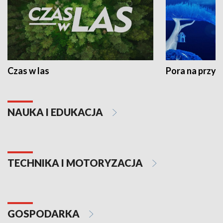
Czas w las
Pora na przyr
NAUKA I EDUKACJA
TECHNIKA I MOTORYZACJA
GOSPODARKA