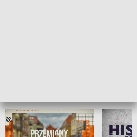
SPOŁECZEŃSTWO
Moje miejsce
Winda region
HISTORIA