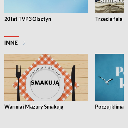
20 lat TVP3 Olsztyn
Trzecia fala -
INNE
Warmia i Mazury Smakują
Poczuj klimat