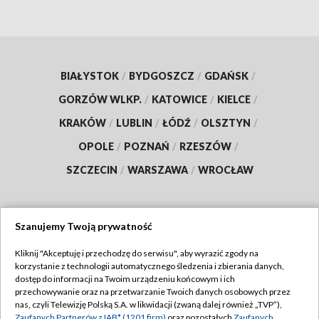
BIAŁYSTOK
/
BYDGOSZCZ
/
GDAŃSK
/
GORZÓW WLKP.
/
KATOWICE
/
KIELCE
/
KRAKÓW
/
LUBLIN
/
ŁÓDŹ
/
OLSZTYN
/
OPOLE
/
POZNAŃ
/
RZESZÓW
/
SZCZECIN
/
WARSZAWA
/
WROCŁAW
Szanujemy Twoją prywatność
Dołącz do nas:
Kliknij "Akceptuję i przechodzę do serwisu", aby wyrazić zgody na
korzystanie z technologii automatycznego śledzenia i zbierania danych,
TVP
dostęp do informacji na Twoim urządzeniu końcowym i ich
Abonament TVP
przechowywanie oraz na przetwarzanie Twoich danych osobowych przez
Regulamin TVP
nas, czyli Telewizję Polską S.A. w likwidacji (zwaną dalej również „TVP”),
Emisja w TVP
Zaufanych Partnerów z IAB* (1201 firm)
oraz pozostałych
Zaufanych
Polityka prywatności