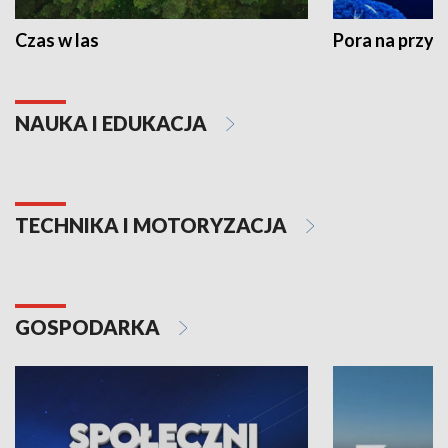
Czas w las
Pora na przyr
NAUKA I EDUKACJA
TECHNIKA I MOTORYZACJA
GOSPODARKA