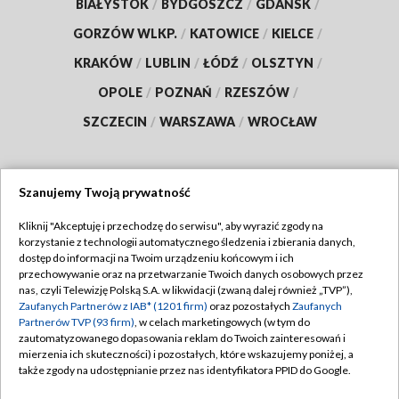
BIAŁYSTOK
/
BYDGOSZCZ
/
GDAŃSK
/
GORZÓW WLKP.
/
KATOWICE
/
KIELCE
/
KRAKÓW
/
LUBLIN
/
ŁÓDŹ
/
OLSZTYN
/
OPOLE
/
POZNAŃ
/
RZESZÓW
/
SZCZECIN
/
WARSZAWA
/
WROCŁAW
Szanujemy Twoją prywatność
Dołącz do nas:
Kliknij "Akceptuję i przechodzę do serwisu", aby wyrazić zgody na
korzystanie z technologii automatycznego śledzenia i zbierania danych,
TVP
dostęp do informacji na Twoim urządzeniu końcowym i ich
Abonament TVP
przechowywanie oraz na przetwarzanie Twoich danych osobowych przez
Regulamin TVP
nas, czyli Telewizję Polską S.A. w likwidacji (zwaną dalej również „TVP”),
Emisja w TVP
Zaufanych Partnerów z IAB* (1201 firm)
oraz pozostałych
Zaufanych
Polityka prywatności
Partnerów TVP (93 firm)
, w celach marketingowych (w tym do
Centrum informacji TVP
Moje zgody
zautomatyzowanego dopasowania reklam do Twoich zainteresowań i
mierzenia ich skuteczności) i pozostałych, które wskazujemy poniżej, a
Naziemna Telewizja Cyfrowa
Pomoc
także zgody na udostępnianie przez nas identyfikatora PPID do Google.
Sklep TVP
Biuro reklamy