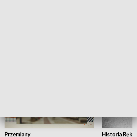
Moje miejsce
Winda region
HISTORIA
Przemiany
Historia Ręką