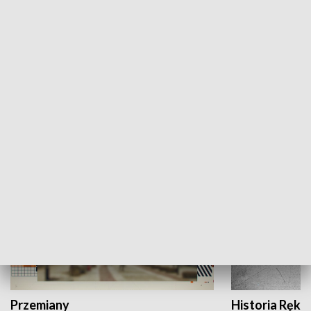
Moje miejsce
Winda region
HISTORIA
Przemiany
Historia Ręką