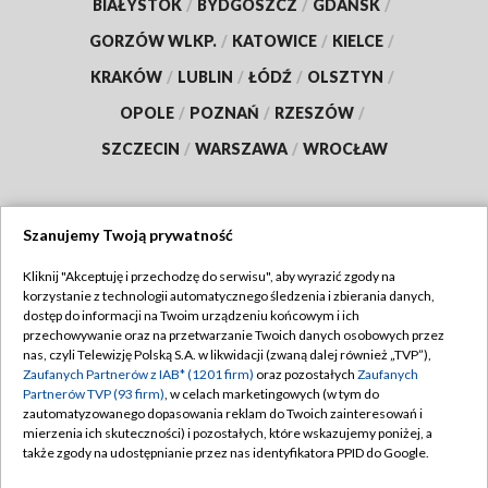
BIAŁYSTOK
/
BYDGOSZCZ
/
GDAŃSK
/
GORZÓW WLKP.
/
KATOWICE
/
KIELCE
/
KRAKÓW
/
LUBLIN
/
ŁÓDŹ
/
OLSZTYN
/
OPOLE
/
POZNAŃ
/
RZESZÓW
/
SZCZECIN
/
WARSZAWA
/
WROCŁAW
Szanujemy Twoją prywatność
Dołącz do nas:
Kliknij "Akceptuję i przechodzę do serwisu", aby wyrazić zgody na
korzystanie z technologii automatycznego śledzenia i zbierania danych,
TVP
dostęp do informacji na Twoim urządzeniu końcowym i ich
Abonament TVP
przechowywanie oraz na przetwarzanie Twoich danych osobowych przez
Regulamin TVP
nas, czyli Telewizję Polską S.A. w likwidacji (zwaną dalej również „TVP”),
Emisja w TVP
Zaufanych Partnerów z IAB* (1201 firm)
oraz pozostałych
Zaufanych
Polityka prywatności
Partnerów TVP (93 firm)
, w celach marketingowych (w tym do
Centrum informacji TVP
Moje zgody
zautomatyzowanego dopasowania reklam do Twoich zainteresowań i
mierzenia ich skuteczności) i pozostałych, które wskazujemy poniżej, a
Naziemna Telewizja Cyfrowa
Pomoc
także zgody na udostępnianie przez nas identyfikatora PPID do Google.
Sklep TVP
Biuro reklamy