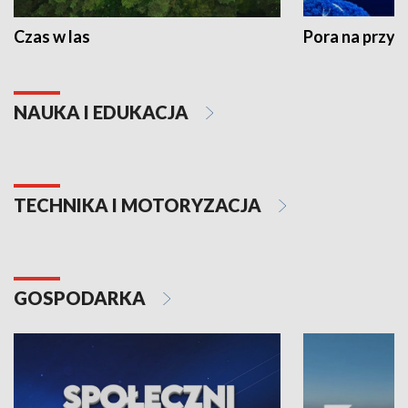
Czas w las
Pora na przyr
NAUKA I EDUKACJA
TECHNIKA I MOTORYZACJA
GOSPODARKA