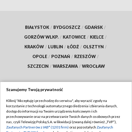
BIAŁYSTOK
/
BYDGOSZCZ
/
GDAŃSK
/
GORZÓW WLKP.
/
KATOWICE
/
KIELCE
/
KRAKÓW
/
LUBLIN
/
ŁÓDŹ
/
OLSZTYN
/
OPOLE
/
POZNAŃ
/
RZESZÓW
/
SZCZECIN
/
WARSZAWA
/
WROCŁAW
Szanujemy Twoją prywatność
Dołącz do nas:
Kliknij "Akceptuję i przechodzę do serwisu", aby wyrazić zgody na
korzystanie z technologii automatycznego śledzenia i zbierania danych,
TVP
dostęp do informacji na Twoim urządzeniu końcowym i ich
Abonament TVP
przechowywanie oraz na przetwarzanie Twoich danych osobowych przez
Regulamin TVP
nas, czyli Telewizję Polską S.A. w likwidacji (zwaną dalej również „TVP”),
Emisja w TVP
Zaufanych Partnerów z IAB* (1201 firm)
oraz pozostałych
Zaufanych
Polityka prywatności