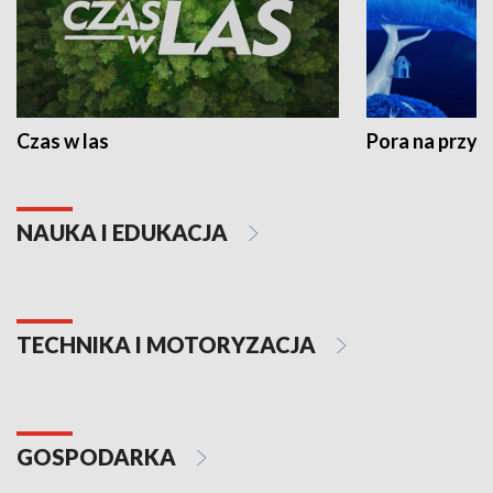
Czas w las
Pora na przyr
NAUKA I EDUKACJA
TECHNIKA I MOTORYZACJA
GOSPODARKA