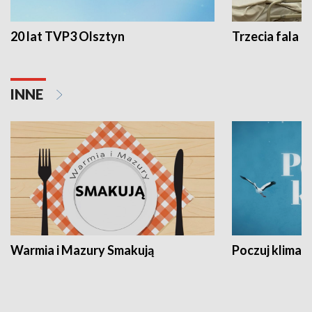
20 lat TVP3 Olsztyn
Trzecia fala -
INNE
Warmia i Mazury Smakują
Poczuj klimat