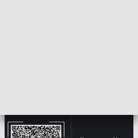
POWRÓT DO
OLSZTYN
TVP REGIONY
Świętowali na sportowo. 25 lat UWM
2024-06-09
AWi, KaP