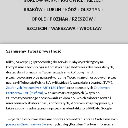
GORZÓW WLKP.
/
KATOWICE
/
KIELCE
/
KRAKÓW
/
LUBLIN
/
ŁÓDŹ
/
OLSZTYN
/
OPOLE
/
POZNAŃ
/
RZESZÓW
/
SZCZECIN
/
WARSZAWA
/
WROCŁAW
Szanujemy Twoją prywatność
Dołącz do nas:
Kliknij "Akceptuję i przechodzę do serwisu", aby wyrazić zgody na
korzystanie z technologii automatycznego śledzenia i zbierania danych,
TVP
dostęp do informacji na Twoim urządzeniu końcowym i ich
Abonament TVP
przechowywanie oraz na przetwarzanie Twoich danych osobowych przez
Regulamin TVP
nas, czyli Telewizję Polską S.A. w likwidacji (zwaną dalej również „TVP”),
Emisja w TVP
Polityka prywatności
Zaufanych Partnerów z IAB* (1201 firm)
oraz pozostałych
Zaufanych
Partnerów TVP (93 firm)
, w celach marketingowych (w tym do
Centrum informacji TVP
Moje zgody
zautomatyzowanego dopasowania reklam do Twoich zainteresowań i
mierzenia ich skuteczności) i pozostałych, które wskazujemy poniżej, a
Naziemna Telewizja Cyfrowa
Pomoc
także zgody na udostępnianie przez nas identyfikatora PPID do Google.
Sklep TVP
Biuro reklamy
Twoje dane osobowe zbierane podczas odwiedzania przez Ciebie naszych
Rada Programowa
Kontakt
poszczególnych serwisów
zwanych dalej „Portalem”, w tym informacje