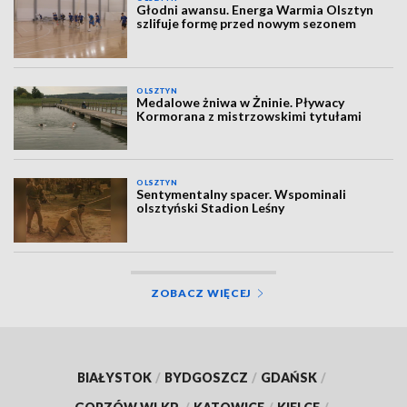
Głodni awansu. Energa Warmia Olsztyn
szlifuje formę przed nowym sezonem
OLSZTYN
Medalowe żniwa w Żninie. Pływacy
Kormorana z mistrzowskimi tytułami
OLSZTYN
Sentymentalny spacer. Wspominali
olsztyński Stadion Leśny
ZOBACZ WIĘCEJ
BIAŁYSTOK
/
BYDGOSZCZ
/
GDAŃSK
/