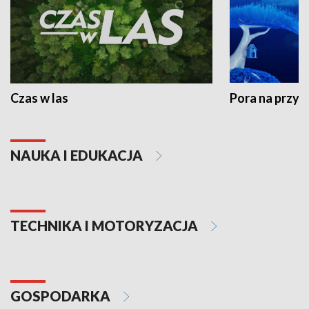
Czas w las
Pora na przyr
NAUKA I EDUKACJA
TECHNIKA I MOTORYZACJA
GOSPODARKA