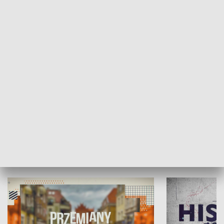
SPOŁECZEŃSTWO
Moje miejsce
Winda region
HISTORIA