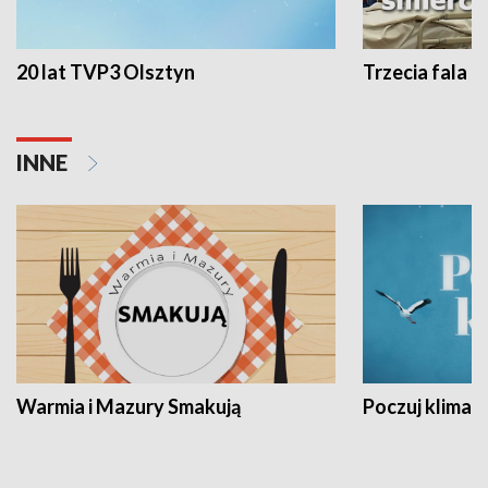
20 lat TVP3 Olsztyn
Trzecia fala -
INNE
Warmia i Mazury Smakują
Poczuj klimat