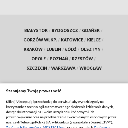
BIAŁYSTOK
/
BYDGOSZCZ
/
GDAŃSK
/
GORZÓW WLKP.
/
KATOWICE
/
KIELCE
/
KRAKÓW
/
LUBLIN
/
ŁÓDŹ
/
OLSZTYN
/
OPOLE
/
POZNAŃ
/
RZESZÓW
/
SZCZECIN
/
WARSZAWA
/
WROCŁAW
Szanujemy Twoją prywatność
Dołącz do nas:
Kliknij "Akceptuję i przechodzę do serwisu", aby wyrazić zgody na
korzystanie z technologii automatycznego śledzenia i zbierania danych,
TVP
dostęp do informacji na Twoim urządzeniu końcowym i ich
Abonament TVP
przechowywanie oraz na przetwarzanie Twoich danych osobowych przez
Regulamin TVP
nas, czyli Telewizję Polską S.A. w likwidacji (zwaną dalej również „TVP”),
Emisja w TVP
Zaufanych Partnerów z IAB* (1201 firm)
oraz pozostałych
Zaufanych
Polityka prywatności