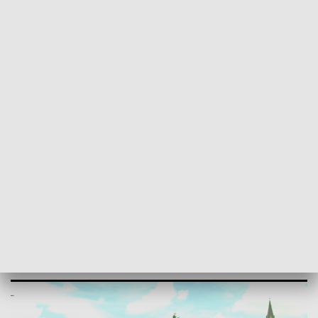
POWRÓT DO
OLSZTYN
TVP REGIONY
Powiatowe autobusy. Ma być szybciej,
taniej i wygodniej
2024-06-06
PP, AW