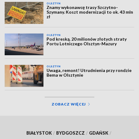
OLSZTYN
Znamy wykonawcę trasy Szczytno-
Szymany. Koszt modernizacji to ok. 43 mln
zł
OLSZTYN
Pod kreską. 20 milionów złotych straty
Portu Lotniczego Olsztyn-Mazury
OLSZTYN
Uwaga, remont! Utrudnienia przy rondzie
Bema w Olsztynie
ZOBACZ WIĘCEJ
BIAŁYSTOK
/
BYDGOSZCZ
/
GDAŃSK
/