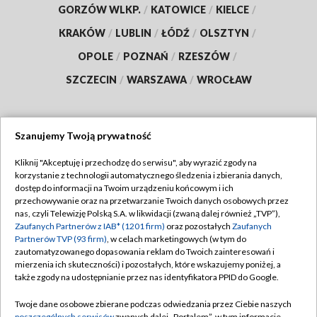
GORZÓW WLKP.
/
KATOWICE
/
KIELCE
/
KRAKÓW
/
LUBLIN
/
ŁÓDŹ
/
OLSZTYN
/
OPOLE
/
POZNAŃ
/
RZESZÓW
/
SZCZECIN
/
WARSZAWA
/
WROCŁAW
Szanujemy Twoją prywatność
Dołącz do nas:
Kliknij "Akceptuję i przechodzę do serwisu", aby wyrazić zgody na
korzystanie z technologii automatycznego śledzenia i zbierania danych,
TVP
dostęp do informacji na Twoim urządzeniu końcowym i ich
Abonament TVP
przechowywanie oraz na przetwarzanie Twoich danych osobowych przez
Regulamin TVP
nas, czyli Telewizję Polską S.A. w likwidacji (zwaną dalej również „TVP”),
Emisja w TVP
Polityka prywatności
Zaufanych Partnerów z IAB* (1201 firm)
oraz pozostałych
Zaufanych
Partnerów TVP (93 firm)
, w celach marketingowych (w tym do
Centrum informacji TVP
Moje zgody
zautomatyzowanego dopasowania reklam do Twoich zainteresowań i
mierzenia ich skuteczności) i pozostałych, które wskazujemy poniżej, a
Naziemna Telewizja Cyfrowa
Pomoc
także zgody na udostępnianie przez nas identyfikatora PPID do Google.
Sklep TVP
Biuro reklamy
Twoje dane osobowe zbierane podczas odwiedzania przez Ciebie naszych
Rada Programowa
poszczególnych serwisów
zwanych dalej „Portalem”, w tym informacje