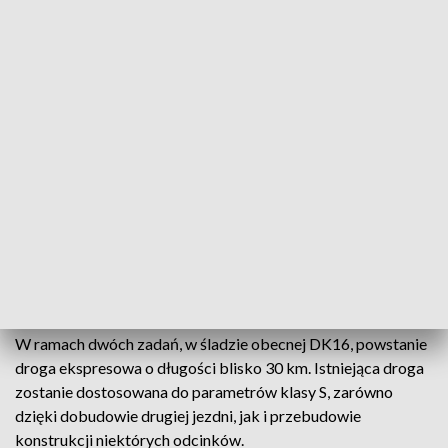
ten jest kluczowy do wyłonienia wykonawcy, który będzie
odpowiedzialny za realizację prac budowlanych na tym
odcinku.
Jak przekazała w komunikacie GDDKiA w Olsztynie,
zawarcie umowy na nadzór oraz planowane podpisanie
umowy na roboty budowlane to kolejne ważne etapy w
realizacji odcinka drogi S16.
Drogowcy liczą, że budowa drogi ekspresowej między
Olsztynem a Biskupcem przyniesie poprawę przepustowości
odcinka oraz warunków i bezpieczeństwa ruchu
tranzytowego i lokalnego. Ma się też skrócić czas podróży.
W ramach dwóch zadań, w śladzie obecnej DK16, powstanie
droga ekspresowa o długości blisko 30 km. Istniejąca droga
zostanie dostosowana do parametrów klasy S, zarówno
dzięki dobudowie drugiej jezdni, jak i przebudowie
konstrukcji niektórych odcinków.