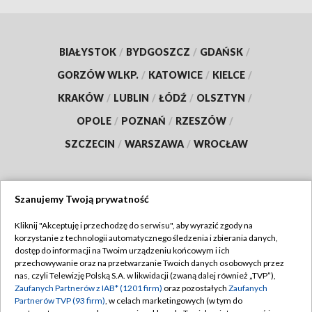
BIAŁYSTOK
/
BYDGOSZCZ
/
GDAŃSK
/
GORZÓW WLKP.
/
KATOWICE
/
KIELCE
/
KRAKÓW
/
LUBLIN
/
ŁÓDŹ
/
OLSZTYN
/
OPOLE
/
POZNAŃ
/
RZESZÓW
/
SZCZECIN
/
WARSZAWA
/
WROCŁAW
Szanujemy Twoją prywatność
Dołącz do nas:
Kliknij "Akceptuję i przechodzę do serwisu", aby wyrazić zgody na
korzystanie z technologii automatycznego śledzenia i zbierania danych,
TVP
dostęp do informacji na Twoim urządzeniu końcowym i ich
Abonament TVP
przechowywanie oraz na przetwarzanie Twoich danych osobowych przez
Regulamin TVP
nas, czyli Telewizję Polską S.A. w likwidacji (zwaną dalej również „TVP”),
Emisja w TVP
Polityka prywatności
Zaufanych Partnerów z IAB* (1201 firm)
oraz pozostałych
Zaufanych
Partnerów TVP (93 firm)
, w celach marketingowych (w tym do
Centrum informacji TVP
Moje zgody