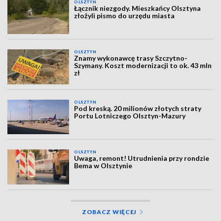
OLSZTYN
Łącznik niezgody. Mieszkańcy Olsztyna
złożyli pismo do urzędu miasta
OLSZTYN
Znamy wykonawcę trasy Szczytno-
Szymany. Koszt modernizacji to ok. 43 mln
zł
OLSZTYN
Pod kreską. 20 milionów złotych straty
Portu Lotniczego Olsztyn-Mazury
OLSZTYN
Uwaga, remont! Utrudnienia przy rondzie
Bema w Olsztynie
ZOBACZ WIĘCEJ