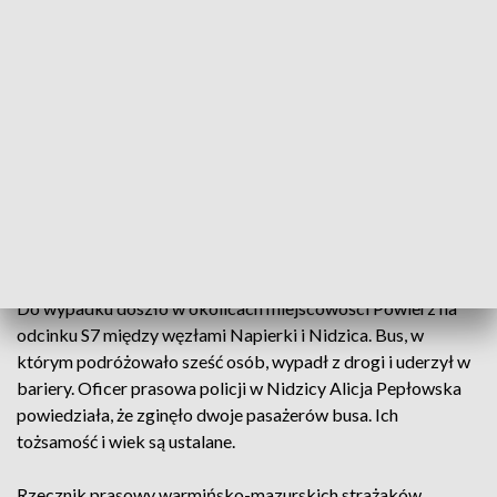
Wypadek koło Nidzicy (fot. KWP Olsztyn)
Dwie osoby zginęły w wypadku na trasie S7 pod
Nidzicą w kierunku Gdańska.
Do wypadku doszło w okolicach miejscowości Powierz na
odcinku S7 między węzłami Napierki i Nidzica. Bus, w
którym podróżowało sześć osób, wypadł z drogi i uderzył w
bariery. Oficer prasowa policji w Nidzicy Alicja Pepłowska
powiedziała, że zginęło dwoje pasażerów busa. Ich
tożsamość i wiek są ustalane.
Rzecznik prasowy warmińsko-mazurskich strażaków