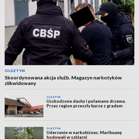
OLSZTYN
Skoordynowana akcja służb. Magazyn narkotyków
zlikwidowany
OLSZTYN
Uszkodzone dachy i połamane drzewa.
Przez region przeszły burze z gradem
OLSZTYN
Uderzenie w narkobiznes. Marihuanę
hodowali w szklarni