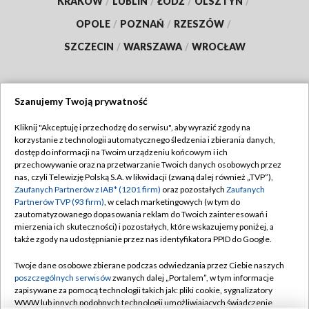
KRAKÓW
/
LUBLIN
/
ŁÓDŹ
/
OLSZTYN
/
OPOLE
/
POZNAŃ
/
RZESZÓW
/
SZCZECIN
/
WARSZAWA
/
WROCŁAW
Szanujemy Twoją prywatność
Dołącz do nas:
Kliknij "Akceptuję i przechodzę do serwisu", aby wyrazić zgody na
korzystanie z technologii automatycznego śledzenia i zbierania danych,
TVP
dostęp do informacji na Twoim urządzeniu końcowym i ich
Abonament TVP
przechowywanie oraz na przetwarzanie Twoich danych osobowych przez
Regulamin TVP
nas, czyli Telewizję Polską S.A. w likwidacji (zwaną dalej również „TVP”),
Emisja w TVP
Polityka prywatności
Zaufanych Partnerów z IAB* (1201 firm)
oraz pozostałych
Zaufanych
Partnerów TVP (93 firm)
, w celach marketingowych (w tym do
Centrum informacji TVP
Moje zgody
zautomatyzowanego dopasowania reklam do Twoich zainteresowań i
mierzenia ich skuteczności) i pozostałych, które wskazujemy poniżej, a
Naziemna Telewizja Cyfrowa
Pomoc
także zgody na udostępnianie przez nas identyfikatora PPID do Google.
Sklep TVP
Biuro reklamy
Twoje dane osobowe zbierane podczas odwiedzania przez Ciebie naszych
Rada Programowa
Kontakt
poszczególnych serwisów
zwanych dalej „Portalem”, w tym informacje
zapisywane za pomocą technologii takich jak: pliki cookie, sygnalizatory
System NOS
WWW lub innych podobnych technologii umożliwiających świadczenie