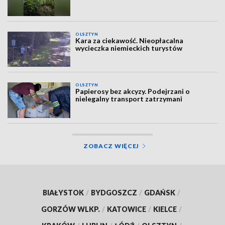
OLSZTYN
Kara za ciekawość. Nieopłacalna
wycieczka niemieckich turystów
OLSZTYN
Papierosy bez akcyzy. Podejrzani o
nielegalny transport zatrzymani
ZOBACZ WIĘCEJ
BIAŁYSTOK
/
BYDGOSZCZ
/
GDAŃSK
/
GORZÓW WLKP.
/
KATOWICE
/
KIELCE
/