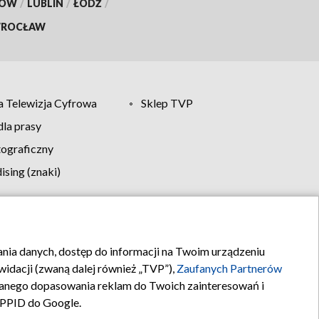
KÓW
/
LUBLIN
/
ŁÓDŹ
/
ROCŁAW
 Telewizja Cyfrowa
Sklep TVP
la prasy
tograficzny
sing (znaki)
klamy
Kontakt
rania danych, dostęp do informacji na Twoim urządzeniu
idacji (zwaną dalej również „TVP”),
Zaufanych Partnerów
anego dopasowania reklam do Twoich zainteresowań i
a PPID do Google.