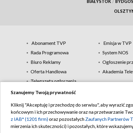
BIAŁYSTOK
/
BYDGO
OLSZTY
Abonament TVP
Emisja w TVP
Rada Programowa
System NOS
Biuro Reklamy
Ogłoszenie pr
Oferta Handlowa
Akademia Tele
Telegazeta ogłoszenia
Szanujemy Twoją prywatność
Regulamin TVP
Kliknij "Akceptuję i przechodzę do serwisu", aby wyrazić zg
końcowym i ich przechowywanie oraz na przetwarzanie Twoich
z IAB* (1201 firm)
oraz pozostałych
Zaufanych Partnerów T
mierzenia ich skuteczności) i pozostałych, które wskazujemy