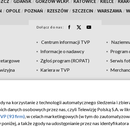
SZCZ
/
GDAŃSK
/
GORZÓW WLKP.
/
KATOWICE
/
KIELCE
/
KRA
N
/
OPOLE
/
POZNAŃ
/
RZESZÓW
/
SZCZECIN
/
WARSZAWA
/
W
Dołącz do nas:
Centrum informacji TVP
Naziemna
Informacje o nadawcy
Program d
zetargowe
Zgłoś program (ROPAT)
Serwis fo
wizyjna
Kariera w TVP
Merchandi
Polityka prywatności
Moje zgody
Pomoc
Biuro re
ody na korzystanie z technologii automatycznego śledzenia i zbie
 danych osobowych przez nas, czyli Telewizję Polską S.A. w likw
VP (93 firm)
, w celach marketingowych (w tym do zautomatyzow
 poniżej, a także zgody na udostępnianie przez nas identyfikator