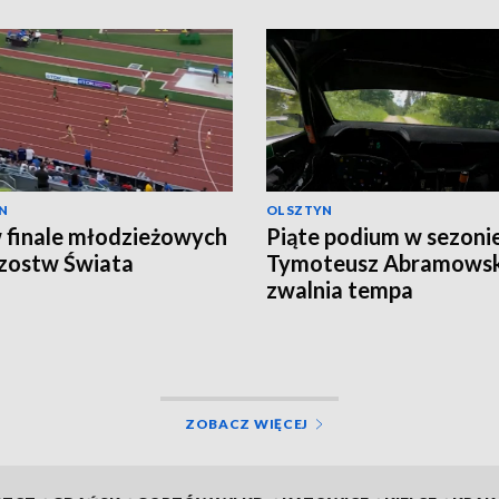
N
OLSZTYN
 finale młodzieżowych
Piąte podium w sezonie
zostw Świata
Tymoteusz Abramowski
zwalnia tempa
ZOBACZ WIĘCEJ