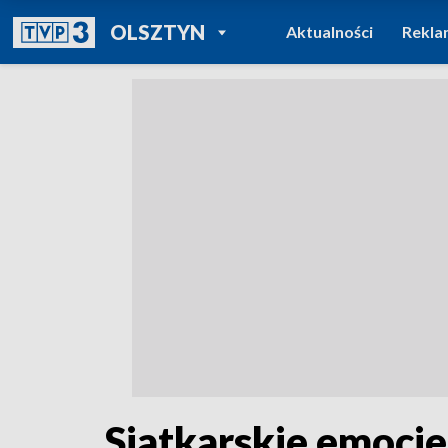
POWRÓT DO
OLSZTYN
Aktualności
Rekla
TVP REGIONY
Siatkarskie emocj