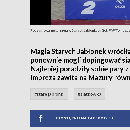
Podsumowanie turnieju w Starych Jabłonkach (fot. PAP/Tomasz
Magia Starych Jabłonek wróciła 
ponownie mogli dopingować sia
Najlepiej poradziły sobie pary 
impreza zawita na Mazury równ
#stare jabłonki
#siatkówka
UDOSTĘPNIJ NA FACEBOOKU