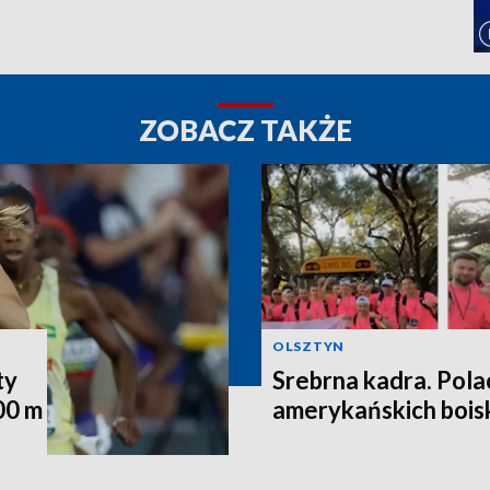
ZOBACZ TAKŻE
OLSZTYN
ty
Srebrna kadra. Pola
00 m
amerykańskich bois