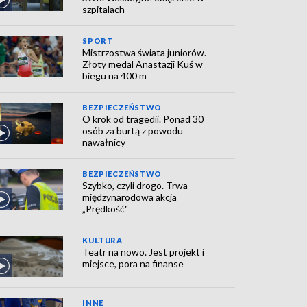
szpitalach
SPORT
Mistrzostwa świata juniorów.
Złoty medal Anastazji Kuś w
biegu na 400 m
BEZPIECZEŃSTWO
O krok od tragedii. Ponad 30
osób za burtą z powodu
nawałnicy
BEZPIECZEŃSTWO
Szybko, czyli drogo. Trwa
międzynarodowa akcja
„Prędkość"
KULTURA
Teatr na nowo. Jest projekt i
miejsce, pora na finanse
INNE