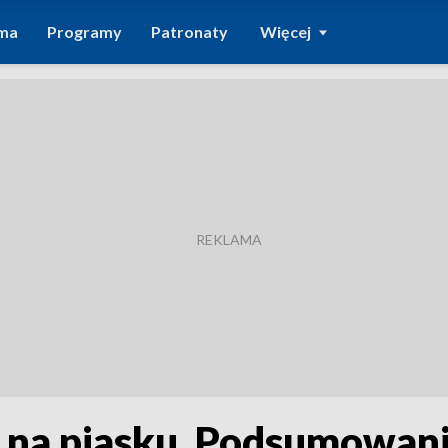
ma
Programy
Patronaty
Więcej
e na piasku. Podsumowani