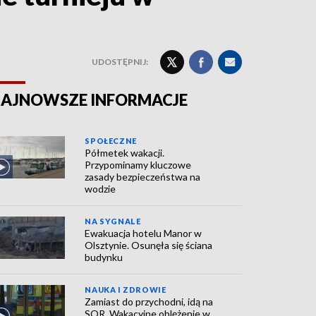
UDOSTĘPNIJ:
AJNOWSZE INFORMACJE
SPOŁECZNE
Półmetek wakacji.
Przypominamy kluczowe
zasady bezpieczeństwa na
wodzie
NA SYGNALE
Ewakuacja hotelu Manor w
Olsztynie. Osunęła się ściana
budynku
NAUKA I ZDROWIE
Zamiast do przychodni, idą na
SOR. Wakacyjne oblężenie w