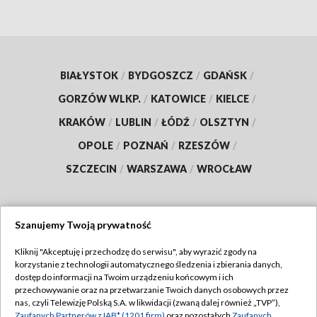
BIAŁYSTOK
/
BYDGOSZCZ
/
GDAŃSK
/
GORZÓW WLKP.
/
KATOWICE
/
KIELCE
/
KRAKÓW
/
LUBLIN
/
ŁÓDŹ
/
OLSZTYN
/
OPOLE
/
POZNAŃ
/
RZESZÓW
/
SZCZECIN
/
WARSZAWA
/
WROCŁAW
Szanujemy Twoją prywatność
Dołącz do nas:
Kliknij "Akceptuję i przechodzę do serwisu", aby wyrazić zgody na
korzystanie z technologii automatycznego śledzenia i zbierania danych,
TVP
dostęp do informacji na Twoim urządzeniu końcowym i ich
Abonament TVP
przechowywanie oraz na przetwarzanie Twoich danych osobowych przez
Regulamin TVP
nas, czyli Telewizję Polską S.A. w likwidacji (zwaną dalej również „TVP”),
Emisja w TVP
Zaufanych Partnerów z IAB* (1201 firm)
oraz pozostałych
Zaufanych
Polityka prywatności