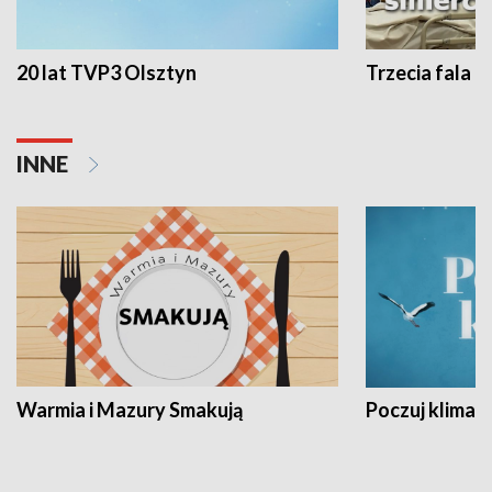
20 lat TVP3 Olsztyn
Trzecia fala -
INNE
Warmia i Mazury Smakują
Poczuj klimat