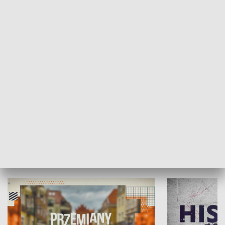
SPOŁECZEŃSTWO
Moje miejsce
Winda region
HISTORIA