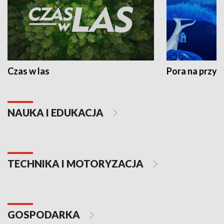
Czas w las
Pora na przyr
NAUKA I EDUKACJA
TECHNIKA I MOTORYZACJA
GOSPODARKA