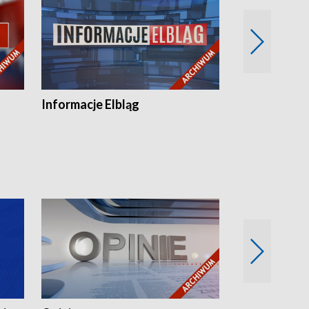
Informacje Elbląg
Wstaje nowy