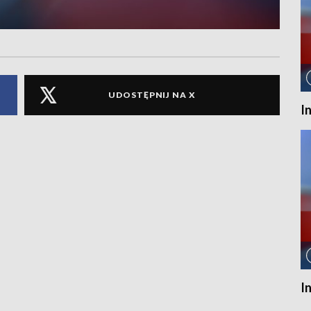
UDOSTĘPNIJ NA X
I
I