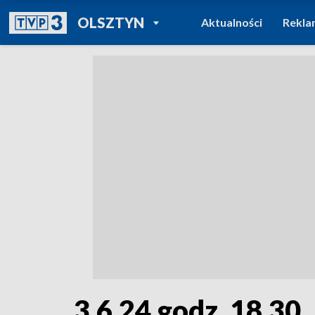
POWRÓT DO
OLSZTYN
Aktualności
Rekla
TVP REGIONY
3.6.24 godz. 18.30