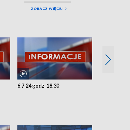
ZOBACZ WIĘCEJ
6.7.24 godz. 18.30
5.7.24 godz. 