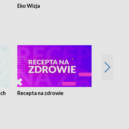
Eko Wizja
ach
Recepta na zdrowie
Wybieram z