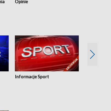
nia
Opinie
Opinie Elblą
Informacje Sport
Flesz sport