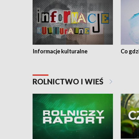
Informacje kulturalne
Co gdzi
ROLNICTWO I WIEŚ